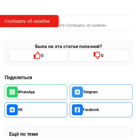
Сообщить об ошибке
Сообщить об опечатке
I
Выделите фрагмент и нажмите «Сообщить об ошибке»
Была ли эта статья полезной?
0
0
Поделиться
WhatsApp
Telegram
VK
Facebook
Ещё по теме