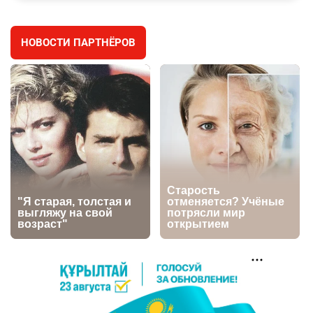
3011
11
88
НОВОСТИ ПАРТНЁРОВ
🐏 Скота больше, а мясо дороже. Почему в
4
Казахстане продолжают расти цены на
баранину и конину
2681
5
18
⚠️ Доброе утро, друзья! Предлагаем обзор
5
главных новостей за 4 августа
2794
0
1
🗣Глава государства направил телеграмму
6
соболезнования родным и близким Халық
қаһарманы Ивана Гапича
2773
2
42
🇫🇷 Клуб ПСЖ объявил об открытии своей
7
футбольной академии в Астане
2820
2
40