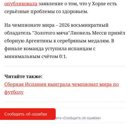
опубликовала
заявление о том, что у Хорхе есть
серьёзные проблемы со здоровьем.
На чемпионате мира – 2026 восьмикратный
обладатель "Золотого мяча"Лионель Месси привёл
сборную Аргентины к серебряным медалям. В
финале команда уступила испанцам с
минимальным счётом 0:1.
Читайте также:
Сборная Испании выиграла чемпионат мира по
футболу
Сообщить об ошибке
Сообщить об опечатке
I
Выделите фрагмент и нажмите «Сообщить об ошибке»