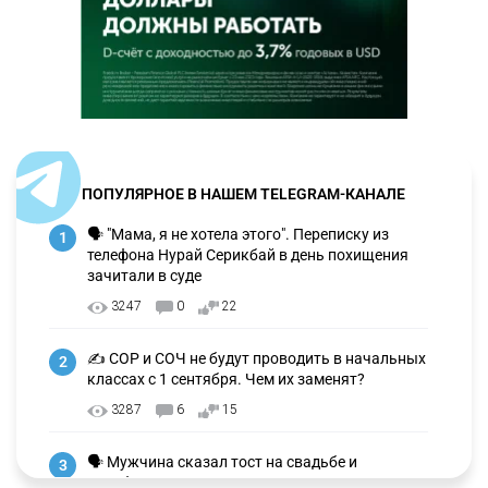
ПОПУЛЯРНОЕ В НАШЕМ TELEGRAM-КАНАЛЕ
🗣 "Мама, я не хотела этого". Переписку из
1
телефона Нурай Серикбай в день похищения
зачитали в суде
3247
0
22
✍️ СОР и СОЧ не будут проводить в начальных
2
классах с 1 сентября. Чем их заменят?
3287
6
15
🗣 Мужчина сказал тост на свадьбе и
3
заработал уголовное дело