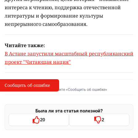
интереса к чтению, поддержка отечественной
литературы и формирование культуры
непрерывного самообразования.
Читайте также:
В Астане запустили масштабный республиканский
проект "Читающая нация"
Сообщить об ошибке
Сообщить об опечатке
I
Выделите фрагмент и нажмите «Сообщить об ошибке»
Была ли эта статья полезной?
20
2