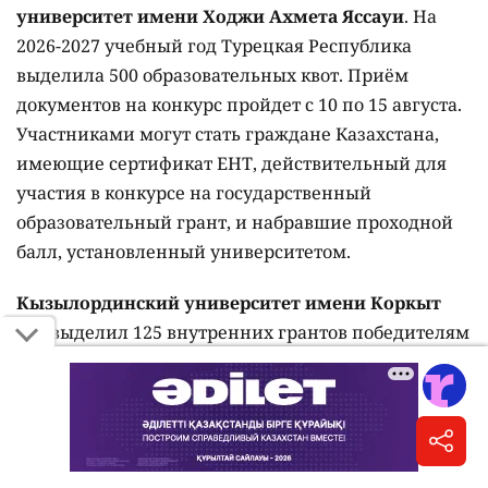
университет имени Ходжи Ахмета Яссауи
. На
2026-2027 учебный год Турецкая Республика
выделила 500 образовательных квот. Приём
документов на конкурс пройдет с 10 по 15 августа.
Участниками могут стать граждане Казахстана,
имеющие сертификат ЕНТ, действительный для
участия в конкурсе на государственный
образовательный грант, и набравшие проходной
балл, установленный университетом.
Кызылординский университет имени Коркыт
ата
выделил 125 внутренних грантов победителям
олимпиад по IT-направлениям, проектов и
конкурсов среди талантливых школьников. Кроме
того, два выпускника организаций для детей-
сирот и детей, оставшихся без попечения
родителей, а также детской деревни семейного