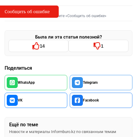
Сообщить об ошибке
Сообщить об опечатке
I
Выделите фрагмент и нажмите «Сообщить об ошибке»
Была ли эта статья полезной?
14
1
Поделиться
WhatsApp
Telegram
VK
Facebook
Ещё по теме
Новости и материалы Informburo.kz по связанным темам