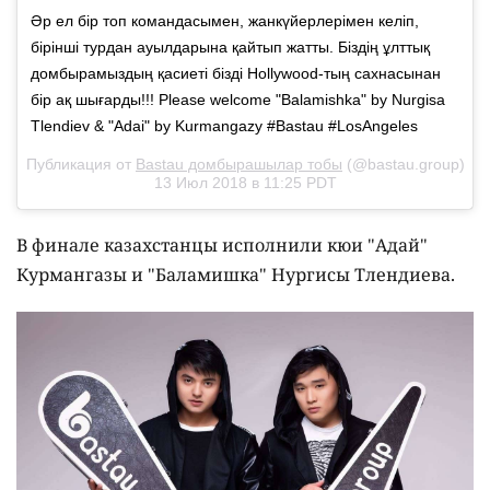
Әр ел бір топ командасымен, жанкүйерлерімен келіп,
бірінші турдан ауылдарына қайтып жатты. Біздің ұлттық
домбырамыздың қасиеті бізді Hollywood-тың саxнасынан
бір ақ шығарды!!! Please welcome "Balamishka" by Nurgisa
Tlendiev & "Adai" by Kurmangazy #Bastau #LosAngeles
Публикация от
Bastau домбырашылар тобы
(@bastau.group)
13 Июл 2018 в 11:25 PDT
В финале казахстанцы исполнили кюи "Адай"
Курмангазы и "Баламишка" Нургисы Тлендиева.