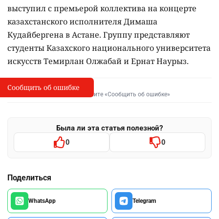
выступил с премьерой коллектива на концерте
казахстанского исполнителя Димаша
Кудайбергена в Астане. Группу представляют
студенты Казахского национального университета
искусств Темирлан Олжабай и Ернат Наурыз.
Сообщить об ошибке
Сообщить об опечатке
I
Выделите фрагмент и нажмите «Сообщить об ошибке»
Была ли эта статья полезной?
0
0
Поделиться
WhatsApp
Telegram