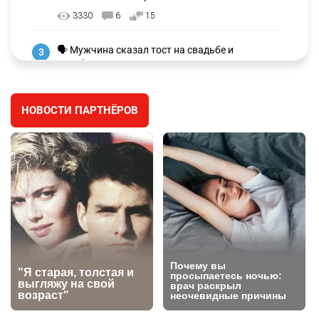
3330
6
15
🗣 Мужчина сказал тост на свадьбе и
3
заработал уголовное дело
3038
11
88
НОВОСТИ ПАРТНЁРОВ
🐏 Скота больше, а мясо дороже. Почему в
4
Казахстане продолжают расти цены на
баранину и конину
2731
5
18
⚠️ Доброе утро, друзья! Предлагаем обзор
5
главных новостей за 4 августа
2823
0
1
🗣Глава государства направил телеграмму
6
соболезнования родным и близким Халық
қаһарманы Ивана Гапича
2797
2
42