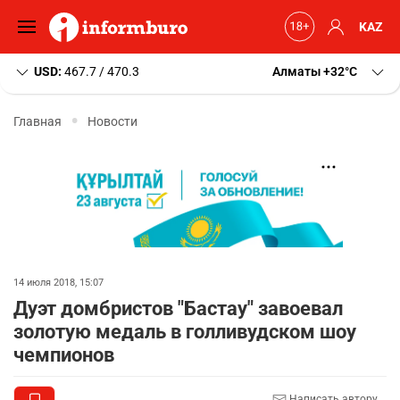
KAZ
USD:
467.7 / 470.3
Алматы
+32
C
Главная
Новости
14 июля 2018, 15:07
Дуэт домбристов "Бастау" завоевал
золотую медаль в голливудском шоу
чемпионов
Написать автору