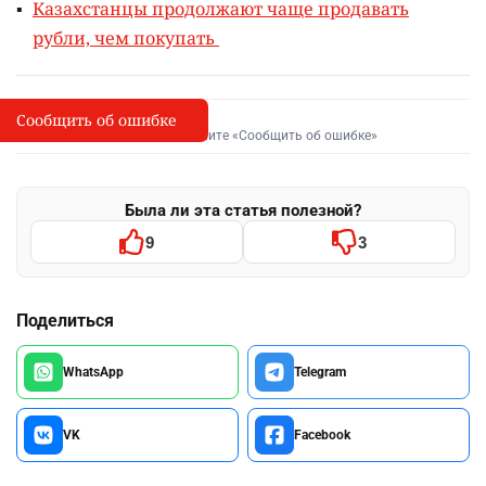
Казахстанцы продолжают чаще продавать
рубли, чем покупать
Сообщить об ошибке
Сообщить об опечатке
I
Выделите фрагмент и нажмите «Сообщить об ошибке»
Была ли эта статья полезной?
9
3
Поделиться
WhatsApp
Telegram
VK
Facebook