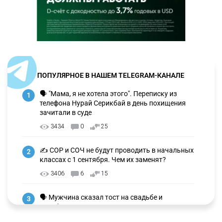
ПОПУЛЯРНОЕ В НАШЕМ TELEGRAM-КАНАЛЕ
🗣 "Мама, я не хотела этого". Переписку из
1
телефона Нурай Серикбай в день похищения
зачитали в суде
3434
0
25
✍️ СОР и СОЧ не будут проводить в начальных
2
классах с 1 сентября. Чем их заменят?
3406
6
15
🗣 Мужчина сказал тост на свадьбе и
3
заработал уголовное дело
3077
11
88