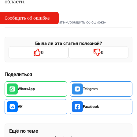
области.
Сообщить об ошибке
Сообщить об опечатке
I
Выделите фрагмент и нажмите «Сообщить об ошибке»
Была ли эта статья полезной?
0
0
Поделиться
WhatsApp
Telegram
VK
Facebook
Ещё по теме