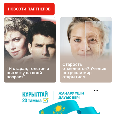
НОВОСТИ ПАРТНЁРОВ
🐏 Скота больше, а мясо дороже. Почему в
4
Казахстане продолжают расти цены на
баранину и конину
2791
5
18
🏠 Оправданному пастуху из Актобе подарили
5
квартиру
2588
7
74
⚠️ Доброе утро, друзья! Предлагаем обзор
6
главных новостей за 4 августа
2857
0
1
👀 Опубликован список обладателей
7
образовательных грантов
2504
0
9
⚠️ Ни о какой безопасности для Казахстана от
8