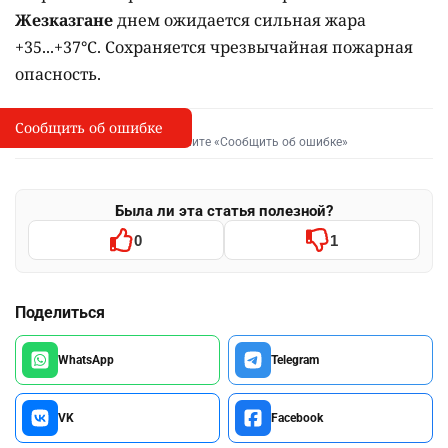
Жезказгане
днем ожидается сильная жара
+35...+37°C. Сохраняется чрезвычайная пожарная
опасность.
Сообщить об ошибке
Сообщить об опечатке
I
Выделите фрагмент и нажмите «Сообщить об ошибке»
Была ли эта статья полезной?
0
1
Поделиться
WhatsApp
Telegram
VK
Facebook