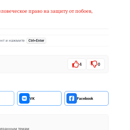
ловеческое право на защиту от побоев,
ент и нажмите
Ctrl+Enter
4
0
VK
Facebook
 связанным темам