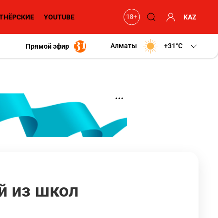
ТНЁРСКИЕ
YOUTUBE
KAZ
Алматы
+31
C
Прямой эфир
й из школ