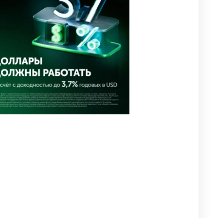
2650
0
1
🗣Глава государства
4
направил телеграмму
соболезнования родным и
близким Халық қаһарманы
Ивана Гапича
2675
2
42
🇫🇷 Клуб ПСЖ объявил об
5
открытии своей футбольной
академии в Астане
2664
2
39
🚗 Казахстанцев убедили
6
оформить автокредиты за
вознаграждение
2646
0
11
🇺🇸🇯🇵 США и Япония
7