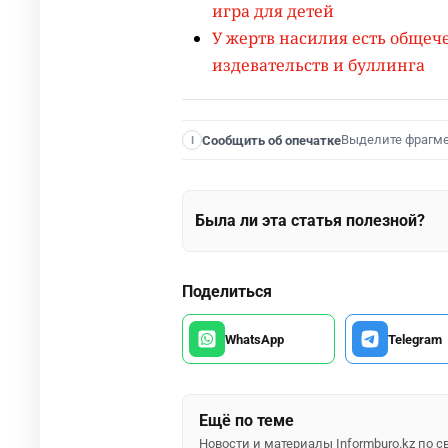
игра для детей
У жертв насилия есть общече
издевательств и буллинга
Выделите фрагм
Сообщить об опечатке
I
Была ли эта статья полезной?
Поделиться
WhatsApp
Telegram
Ещё по теме
Новости и материалы Informburo.kz по