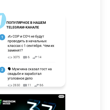
ПОПУЛЯРНОЕ В НАШЕМ
TELEGRAM-КАНАЛЕ
✍️ СОР и СОЧ не будут
1
проводить в начальных
классах с 1 сентября. Чем их
заменят?
3075
6
14
🗣 Мужчина сказал тост на
2
свадьбе и заработал
уголовное дело
2830
11
86
⚠️ Доброе утро, друзья!
3
Предлагаем обзор главных
новостей за 4 августа