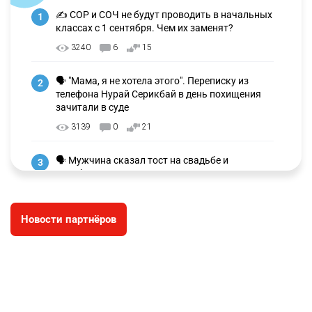
✍️ СОР и СОЧ не будут проводить в начальных
1
классах с 1 сентября. Чем их заменят?
3240
6
15
🗣 "Мама, я не хотела этого". Переписку из
2
телефона Нурай Серикбай в день похищения
зачитали в суде
3139
0
21
🗣 Мужчина сказал тост на свадьбе и
3
заработал уголовное дело
2977
11
88
Новости партнёров
🐏 Скота больше, а мясо дороже. Почему в
4
Казахстане продолжают расти цены на
баранину и конину
2635
5
17
⚠️ Доброе утро, друзья! Предлагаем обзор
5