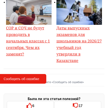
СОР и СОЧ не будут
Даты выпускных
проводить в
экзаменов для
начальных классах с 1
школьников на 2026/27
сентября. Чем их
учебный год
заменят?
утвердили в
Казахстане
Сообщить об ошибке
Сообщить об опечатке
I
Выделите фрагмент и нажмите «Сообщить об ошибке»
Была ли эта статья полезной?
6
17