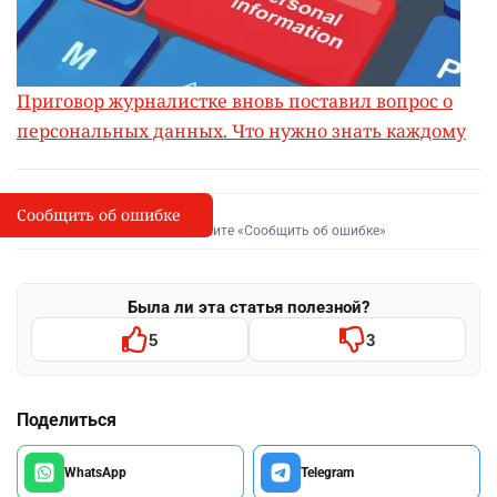
Приговор журналистке вновь поставил вопрос о
персональных данных. Что нужно знать каждому
Сообщить об ошибке
Сообщить об опечатке
I
Выделите фрагмент и нажмите «Сообщить об ошибке»
Была ли эта статья полезной?
5
3
Поделиться
WhatsApp
Telegram