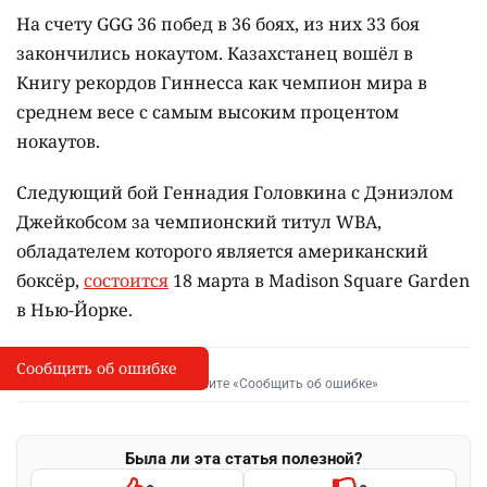
На счету GGG 36 побед в 36 боях, из них 33 боя
закончились нокаутом. Казахстанец вошёл в
Книгу рекордов Гиннесса как чемпион мира в
среднем весе с самым высоким процентом
нокаутов.
Следующий бой Геннадия Головкина с Дэниэлом
Джейкобсом за чемпионский титул WBA,
обладателем которого является американский
боксёр,
состоится
18 марта в Madison Square Garden
в Нью-Йорке.
Сообщить об ошибке
Сообщить об опечатке
I
Выделите фрагмент и нажмите «Сообщить об ошибке»
Была ли эта статья полезной?