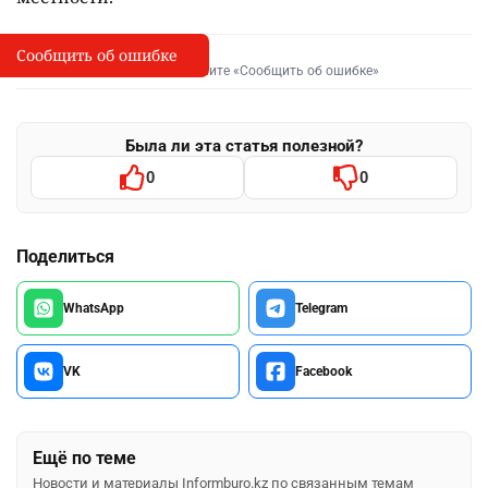
Сообщить об ошибке
Сообщить об опечатке
I
Выделите фрагмент и нажмите «Сообщить об ошибке»
Была ли эта статья полезной?
0
0
Поделиться
WhatsApp
Telegram
VK
Facebook
Ещё по теме
Новости и материалы Informburo.kz по связанным темам