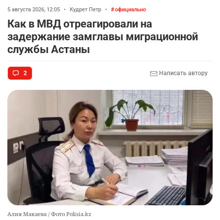
2326
1
16
5 августа 2026, 12:05
•
Кудрет Петр
•
официально
Как в МВД отреагировали на
🩷 🚛 Wildberries построит склады в Астане и
9
задержание замглавы миграционной
Алматы. Почему это важно для логистики
службы Астаны
Казахстана
2364
3
50
2
Написать автору
🇫🇷 Клуб ПСЖ объявил об открытии своей
10
футбольной академии в Астане
2546
2
38
Алия Макаева / Фото Polisia.kz