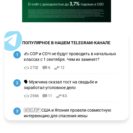
ПОПУЛЯРНОЕ В НАШЕМ TELEGRAM-КАНАЛЕ
✍️ СОР и СОЧ не будут проводить в начальных
1
классах с 1 сентября. Чем их заменят?
2702
6
12
🗣 Мужчина сказал тост на свадьбе и
2
заработал уголовное дело
2566
11
83
🇺🇸🇯🇵 США и Япония провели совместную
3
интервенцию для спасения иены
2660
1
16