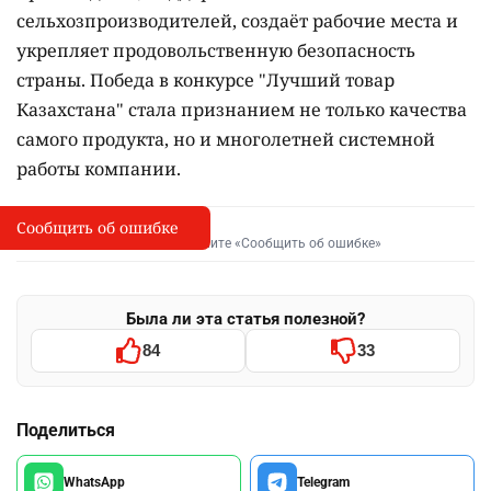
сельхозпроизводителей, создаёт рабочие места и
укрепляет продовольственную безопасность
страны. Победа в конкурсе "Лучший товар
Казахстана" стала признанием не только качества
самого продукта, но и многолетней системной
работы компании.
Сообщить об ошибке
Сообщить об опечатке
I
Выделите фрагмент и нажмите «Сообщить об ошибке»
Была ли эта статья полезной?
84
33
Поделиться
WhatsApp
Telegram