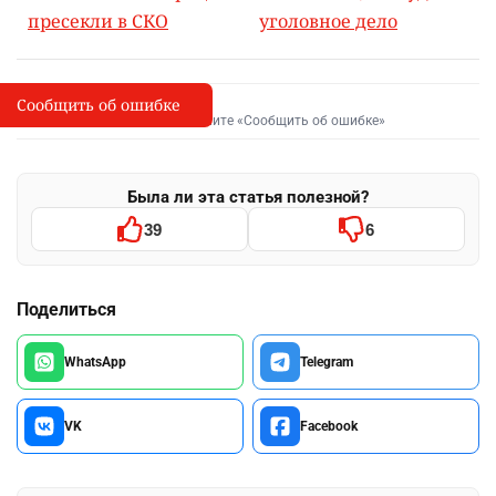
пресекли в СКО
уголовное дело
Сообщить об ошибке
Сообщить об опечатке
I
Выделите фрагмент и нажмите «Сообщить об ошибке»
Была ли эта статья полезной?
39
6
Поделиться
WhatsApp
Telegram
VK
Facebook