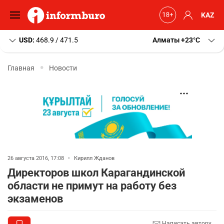
KAZ
USD:
468.9 / 471.5
Алматы
+23
C
Главная
Новости
26 августа 2016, 17:08
•
Кирилл Жданов
Директоров школ Карагандинской
области не примут на работу без
экзаменов
Написать автору