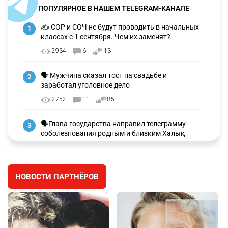
ПОПУЛЯРНОЕ В НАШЕМ TELEGRAM-КАНАЛЕ
✍️ СОР и СОЧ не будут проводить в начальных
1
классах с 1 сентября. Чем их заменят?
2934
6
13
🗣 Мужчина сказал тост на свадьбе и
2
заработал уголовное дело
2752
11
85
🗣Глава государства направил телеграмму
3
соболезнования родным и близким Халық
қаһарманы Ивана Гапича
2618
2
42
НОВОСТИ ПАРТНЁРОВ
🇫🇷 Клуб ПСЖ объявил об открытии своей
4
футбольной академии в Астане
2629
2
39