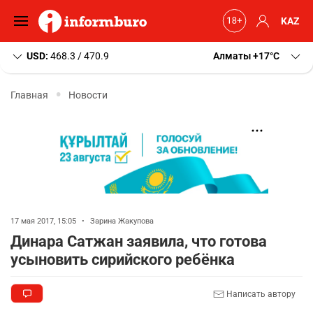
KAZ
USD:
468.3 / 470.9
Алматы
+17
C
Главная
Новости
17 мая 2017, 15:05
•
Зарина Жакупова
Динара Сатжан заявила, что готова
усыновить сирийского ребёнка
Написать автору