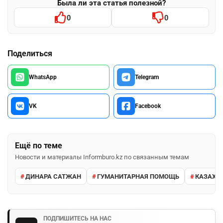
Была ли эта статья полезной?
0
0
Поделиться
WhatsApp
Telegram
VK
Facebook
Ещё по теме
Новости и материалы Informburo.kz по связанным темам
ДИНАРА САТЖАН
ГУМАНИТАРНАЯ ПОМОЩЬ
КАЗАХС
ПОДПИШИТЕСЬ НА НАС