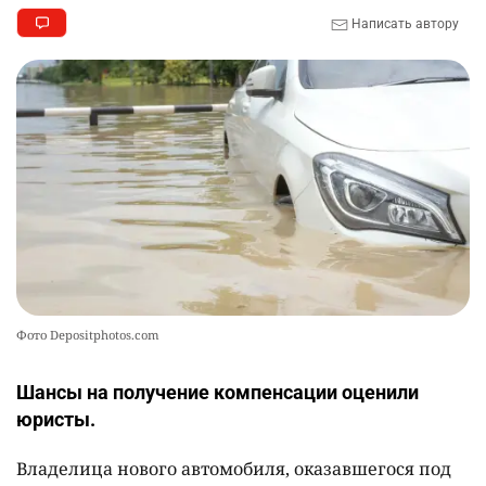
2284
0
50
Написать автору
🌟 Ступень ракеты SpaceX врежется в Луну
10
2340
1
22
Фото Depositphotos.com
Шансы на получение компенсации оценили
юристы.
Владелица нового автомобиля, оказавшегося под