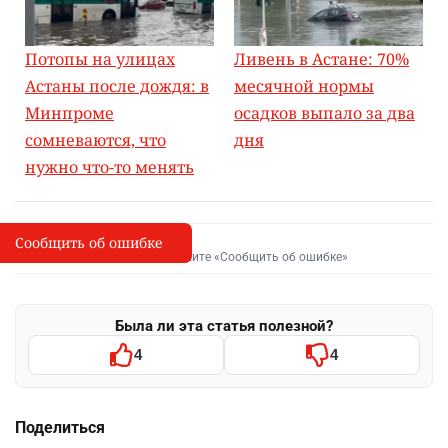
Потопы на улицах
Ливень в Астане: 70%
Астаны после дождя: в
месячной нормы
Минпроме
осадков выпало за два
сомневаются, что
дня
нужно что-то менять
Сообщить об ошибке
Сообщить об опечатке
I
Выделите фрагмент и нажмите «Сообщить об ошибке»
Была ли эта статья полезной?
4
4
Поделиться