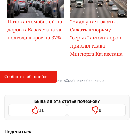
Поток автомобилей на
"Надо уничтожать".
дорогах Казахстана за
Сажать в тюрьму
полгода вырос на 37%
"серых" автодилеров
призвал глава
Минторга Казахстана
Сообщить об ошибке
Сообщить об опечатке
I
Выделите фрагмент и нажмите «Сообщить об ошибке»
Была ли эта статья полезной?
11
0
Поделиться