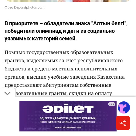
Фото Depositphotos.com
В приоритете – обладатели знака "Алтын белгі",
победители олимпиад и дети из социально
уязвимых категорий семей.
Помимо государственных образовательных
грантов, выделяемых за счет республиканского
бюджета и средств местных исполнительных
органов, высшие учебные заведения Казахстана
предоставляют абитуриентам собственные
образовательные гранты, скидки на оплату
обучения и именные стипендии,
сообщает
Министерство науки и высшего образования РК.
В 2026 году общее количество ректорских,
университетских и внутренних образовательных