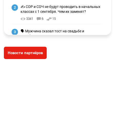
✍️ СОР и СОЧ не будут проводить в начальных
2
классах с 1 сентября. Чем их заменят?
3341
6
15
🗣 Мужчина сказал тост на свадьбе и
3
заработал уголовное дело
3043
11
88
Новости партнёров
🐏 Скота больше, а мясо дороже. Почему в
4
Казахстане продолжают расти цены на
баранину и конину
2744
5
18
⚠️ Доброе утро, друзья! Предлагаем обзор
5
главных новостей за 4 августа
2830
0
1
🗣Глава государства направил телеграмму
6
соболезнования родным и близким Халық