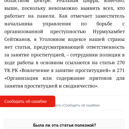
областном центре. Реальная цифра, конечно,
выше, поскольку невозможно выявить всех, кто
работает на панели. Как отмечает заместитель
начальника управления по борьбе с
организованной преступностью Нурмухамбет
Сейтжанов, в Уголовном кодексе нашей страны
нет статьи, предусматривающей ответственность
за занятие проституцией, – сотрудники полиции в
ходе работы в основном ссылаются на статьи 270
УК РК «Вовлечение в занятие проституцией» и 271
«Организация или содержание притонов для
занятия проституцией и сводничество».
Сообщить об ошибке
Сообщить об опечатке
I
Выделите фрагмент и нажмите «Сообщить об ошибке»
Была ли эта статья полезной?