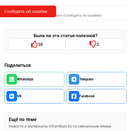
Сообщить об ошибке
Сообщить об опечатке
I
Выделите фрагмент и нажмите «Сообщить об ошибке»
Была ли эта статья полезной?
16
3
Поделиться
WhatsApp
Telegram
VK
Facebook
Ещё по теме
Новости и материалы Informburo.kz по связанным темам