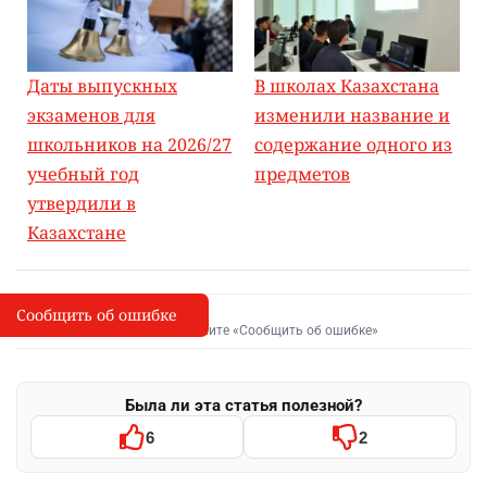
Даты выпускных
В школах Казахстана
экзаменов для
изменили название и
школьников на 2026/27
содержание одного из
учебный год
предметов
утвердили в
Казахстане
Сообщить об ошибке
Сообщить об опечатке
I
Выделите фрагмент и нажмите «Сообщить об ошибке»
Была ли эта статья полезной?
6
2