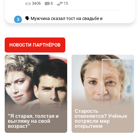
3406
6
15
🗣 Мужчина сказал тост на свадьбе и
3
заработал уголовное дело
3078
11
88
НОВОСТИ ПАРТНЁРОВ
🐏 Скота больше, а мясо дороже. Почему в
4
Казахстане продолжают расти цены на
баранину и конину
2791
5
18
🏠 Оправданному пастуху из Актобе подарили
5
квартиру
2588
7
74
⚠️ Доброе утро, друзья! Предлагаем обзор
6
главных новостей за 4 августа
2858
0
1