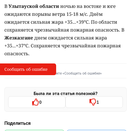
В
Улытауской области
ночью на востоке и юге
ожидаются порывы ветра 15-18 м/с. Днём
ожидается сильная жара +35...+39°C. По области
сохраняется чрезвычайная пожарная опасность. В
Жезказгане
днем ожидается сильная жара
+35...+37°C. Сохраняется чрезвычайная пожарная
опасность.
Сообщить об ошибке
Сообщить об опечатке
I
Выделите фрагмент и нажмите «Сообщить об ошибке»
Была ли эта статья полезной?
0
1
Поделиться