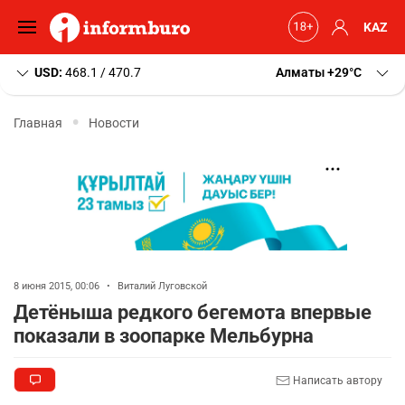
KAZ
USD:
468.1 / 470.7
Алматы
+29
C
Главная
Новости
8 июня 2015, 00:06
•
Виталий Луговской
Детёныша редкого бегемота впервые
показали в зоопарке Мельбурна
Написать автору