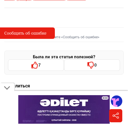
Сообщить об ошибке
Сообщить об опечатке
I
Выделите фрагмент и нажмите «Сообщить об ошибке»
Была ли эта статья полезной?
7
0
Поделиться
WhatsApp
Telegram
VK
Facebook