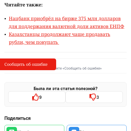
Читайте также:
Нацбанк приобрёл на бирже 375 млн долларов
для поддержания валютной доли активов ЕНПФ
Казахстанцы продолжают чаще продавать
рубли, чем покупать
Сообщить об ошибке
Сообщить об опечатке
I
Выделите фрагмент и нажмите «Сообщить об ошибке»
Была ли эта статья полезной?
9
3
Поделиться