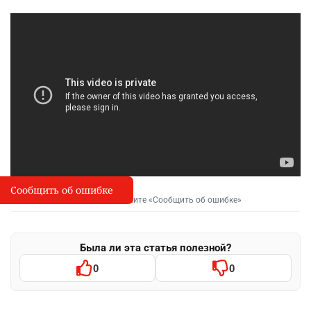
Сообщить об ошибке
Сообщить об опечатке
I
Выделите фрагмент и нажмите «Сообщить об ошибке»
Была ли эта статья полезной?
0
0