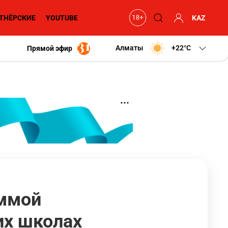
ТНЁРСКИЕ
YOUTUBE
KAZ
Алматы
+22
C
Прямой эфир
аммой
их школах