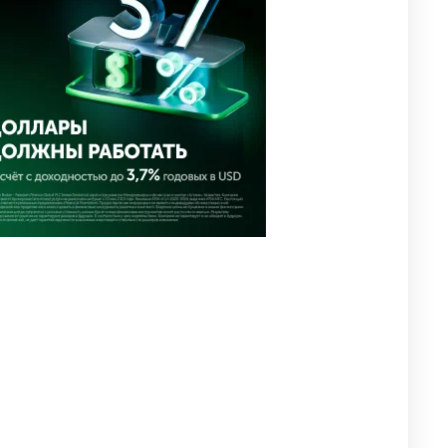
близким Халық қаһарманы
Ивана Гапича
2630
2
42
🇫🇷 Клуб ПСЖ объявил об
4
открытии своей футбольной
академии в Астане
2633
2
39
🇺🇸🇯🇵 США и Япония
5
провели совместную
интервенцию для спасения
иены
2690
1
16
💬 Димаш Кудайберген
6
ответил на критику нового
клипа
2722
6
77