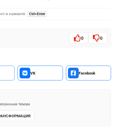
ент и нажмите
Ctrl+Enter
0
0
VK
Facebook
 связанным темам
РАНСФОРМАЦИЯ