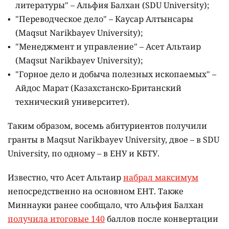
литературы" – Альфия Балхан (SDU University);
"Переводческое дело" – Каусар Алтынсары
(Maqsut Narikbayev University);
"Менеджмент и управление" – Асет Альтаир
(Maqsut Narikbayev University);
"Горное дело и добыча полезных ископаемых" –
Айдос Марат (Казахстанско-Британский
технический университет).
Таким образом, восемь абитуриентов получили
гранты в Maqsut Narikbayev University, двое – в SDU
University, по одному – в ЕНУ и КБТУ.
Известно, что Асет Альтаир
набрал максимум
непосредственно на основном ЕНТ. Также
Миннауки ранее сообщало, что Альфия Балхан
получила итоговые 140
баллов после конвертации