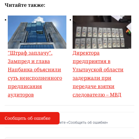
Читайте также:
"Штраф заплачу".
Директора
Зампред и глава
предприятия в
Нацбанка объяснили
Улытауской области
суть неисполненного
задержали при
предписания
передаче взятки
аудиторов
следователю – МВД
Сообщить об ошибке
Сообщить об опечатке
I
Выделите фрагмент и нажмите «Сообщить об ошибке»