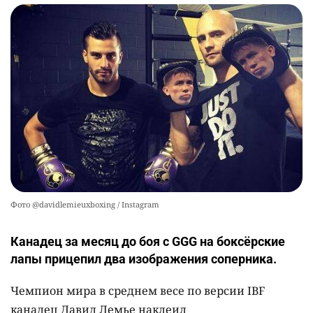
Фото @davidlemieuxboxing / Instagram
Канадец за месяц до боя с GGG на боксёрские
лапы прицепил два изображения соперника.
Чемпион мира в среднем весе по версии IBF
канадец Давид Лемье наклеил