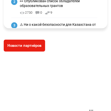
👀 Опубликован список обладателей
2
образовательных грантов
2730
0
9
⚠️ Ни о какой безопасности для Казахстана от
3
атак дронов говорить не приходится
2614
1
26
Новости партнёров
🪱 "Мы думаем, что правим миром, но это не
4
так". Как дьявольские черви меняют наше
представление о жизни на Земле
2718
0
13
💬 Прокуроры подали в суд ходатайство о
5
смягчении наказания для журналистки
Александры Алёховой
2622
0
29
🦻 Казахстанцы смогут получать слуховые
6
аппараты без инвалидности