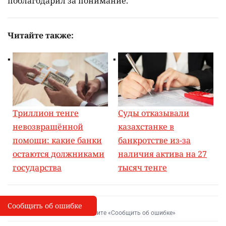
поблагодарил за понимание.
Читайте также:
Триллион тенге
Суды отказывали
невозвращённой
казахстанке в
помощи: какие банки
банкротстве из-за
остаются должниками
наличия актива на 27
государства
тысяч тенге
Сообщить об ошибке
Сообщить об опечатке
I
Выделите фрагмент и нажмите «Сообщить об ошибке»