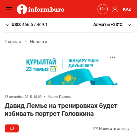
KAZ
USD:
466.5 / 469.1
Алматы
+23
C
Главная
Новости
15 сентября 2015, 10:09
•
Мария Гареева
Давид Лемье на тренировках будет
избивать портрет Головкина
Написать автору