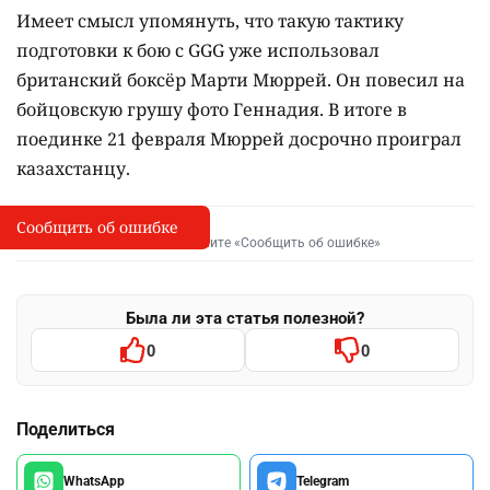
Имеет смысл упомянуть, что такую тактику
подготовки к бою с GGG уже использовал
британский боксёр Марти Мюррей. Он повесил на
бойцовскую грушу фото Геннадия. В итоге в
поединке 21 февраля Мюррей досрочно проиграл
казахстанцу.
Сообщить об ошибке
Сообщить об опечатке
I
Выделите фрагмент и нажмите «Сообщить об ошибке»
Была ли эта статья полезной?
0
0
Поделиться
WhatsApp
Telegram