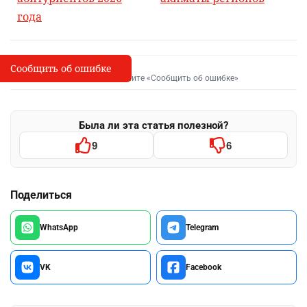
года
Сообщить об ошибке
Сообщить об опечатке
I
Выделите фрагмент и нажмите «Сообщить об ошибке»
Была ли эта статья полезной?
9
6
Поделиться
WhatsApp
Telegram
VK
Facebook