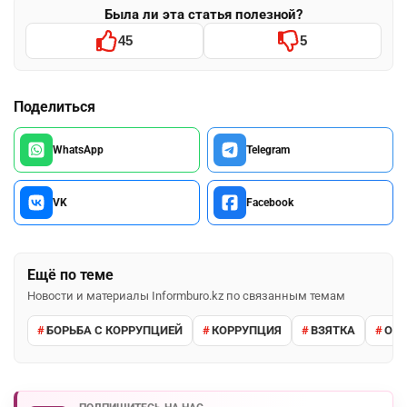
Была ли эта статья полезной?
45
5
Поделиться
WhatsApp
Telegram
VK
Facebook
Ещё по теме
Новости и материалы Informburo.kz по связанным темам
БОРЬБА С КОРРУПЦИЕЙ
КОРРУПЦИЯ
ВЗЯТКА
ОТБ