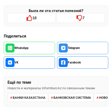
Была ли эта статья полезной?
18
7
Поделиться
WhatsApp
Telegram
VK
Facebook
Ещё по теме
Новости и материалы Informburo.kz по связанным темам
БАНКИ КАЗАХСТАНА
БАНКОВСКАЯ СИСТЕМА
НОВОСТ