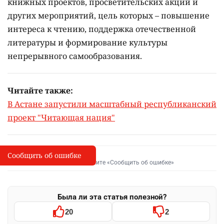
книжных проектов, просветительских акций и
других мероприятий, цель которых –
повышение
интереса к чтению, поддержка отечественной
литературы и формирование культуры
непрерывного самообразования.
Читайте также:
В Астане запустили масштабный республиканский
проект "Читающая нация"
Сообщить об ошибке
Сообщить об опечатке
I
Выделите фрагмент и нажмите «Сообщить об ошибке»
Была ли эта статья полезной?
20
2