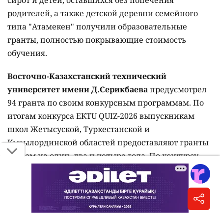
родителей, а также детской деревни семейного
типа "Атамекен" получили образовательные
гранты, полностью покрывающие стоимость
обучения.
Восточно-Казахстанский технический
университет имени Д.Серикбаева
предусмотрел
94 гранта по своим конкурсным программам. По
итогам конкурса EKTU QUIZ-2026 выпускникам
школ Жетысуской, Туркестанской и
Кызылординской областей предоставляют гранты
сроком на один, два и четыре года. По конкурсу
"Ақылды Awards 2026" выделено 18
четырехлетних грантов для обладателей знака
"Алтын белгі". Также четырехлетние гранты
предусмотрены для выпускников школ