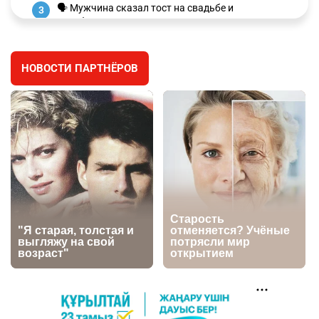
🗣 Мужчина сказал тост на свадьбе и
3
заработал уголовное дело
3011
11
88
НОВОСТИ ПАРТНЁРОВ
🐏 Скота больше, а мясо дороже. Почему в
4
Казахстане продолжают расти цены на
баранину и конину
2681
5
18
⚠️ Доброе утро, друзья! Предлагаем обзор
5
главных новостей за 4 августа
2794
0
1
🗣Глава государства направил телеграмму
6
соболезнования родным и близким Халық
қаһарманы Ивана Гапича
2773
2
42
🇫🇷 Клуб ПСЖ объявил об открытии своей
7
футбольной академии в Астане