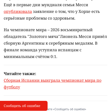
Ещё в первые дни мундиаля семья Месси
опубликовала
заявление о том, что у Хорхе есть
серьёзные проблемы со здоровьем.
На чемпионате мира – 2026 восьмикратный
обладатель "Золотого мяча"Лионель Месси привёл
сборную Аргентины к серебряным медалям. В
финале команда уступила испанцам с
минимальным счётом 0:1.
Читайте также:
Сборная Испании выиграла чемпионат мира по
футболу
Сообщить об ошибке
Сообщить об опечатке
I
Выделите фрагмент и нажмите «Сообщить об ошибке»