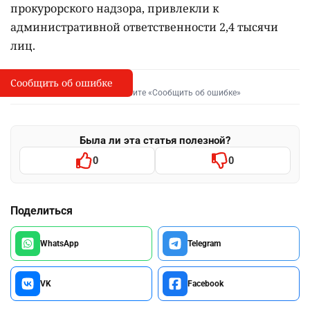
прокурорского надзора, привлекли к
административной ответственности 2,4 тысячи
лиц.
Сообщить об ошибке
Сообщить об опечатке
I
Выделите фрагмент и нажмите «Сообщить об ошибке»
Была ли эта статья полезной?
0
0
Поделиться
WhatsApp
Telegram
VK
Facebook