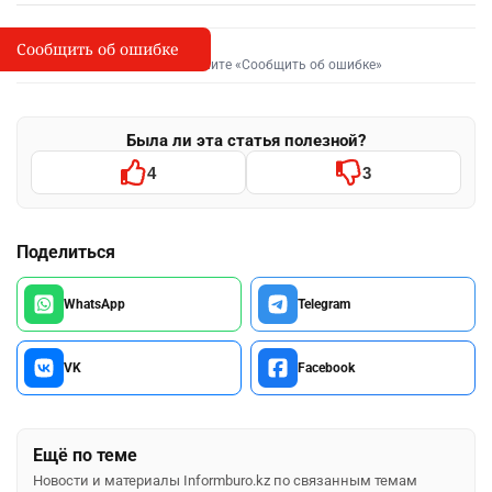
Сообщить об ошибке
Сообщить об опечатке
I
Выделите фрагмент и нажмите «Сообщить об ошибке»
Была ли эта статья полезной?
4
3
Поделиться
WhatsApp
Telegram
VK
Facebook
Ещё по теме
Новости и материалы Informburo.kz по связанным темам