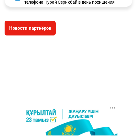
телефона Нурай Серикбай в день похищения
зачитали в суде
2919
0
19
Новости партнёров
⚠️ Доброе утро, друзья! Предлагаем обзор
4
главных новостей за 4 августа
2711
0
1
🗣Глава государства направил телеграмму
5
соболезнования родным и близким Халық
қаһарманы Ивана Гапича
2714
2
42
🇫🇷 Клуб ПСЖ объявил об открытии своей
6
футбольной академии в Астане
2746
2
39
🚗 Казахстанцев убедили оформить
7
автокредиты за вознаграждение