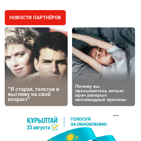
3024
11
88
НОВОСТИ ПАРТНЁРОВ
🐏 Скота больше, а мясо дороже. Почему в
4
Казахстане продолжают расти цены на
баранину и конину
2714
5
18
⚠️ Доброе утро, друзья! Предлагаем обзор
5
главных новостей за 4 августа
2808
0
1
🗣Глава государства направил телеграмму
6
соболезнования родным и близким Халық
қаһарманы Ивана Гапича
2782
2
42
🇫🇷 Клуб ПСЖ объявил об открытии своей
7
футбольной академии в Астане
2829
2
40