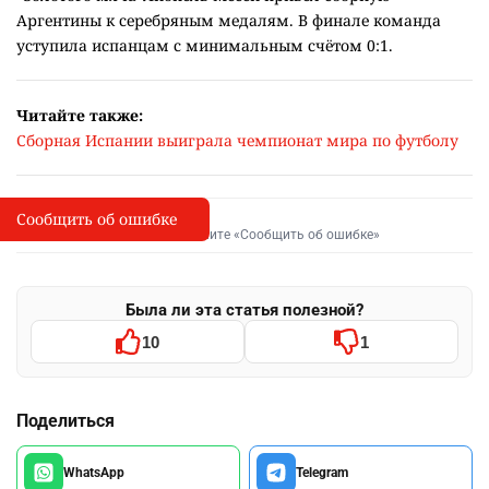
Аргентины к серебряным медалям. В финале команда
уступила испанцам с минимальным счётом 0:1.
Читайте также:
Сборная Испании выиграла чемпионат мира по футболу
Сообщить об ошибке
Сообщить об опечатке
I
Выделите фрагмент и нажмите «Сообщить об ошибке»
Была ли эта статья полезной?
10
1
Поделиться
WhatsApp
Telegram