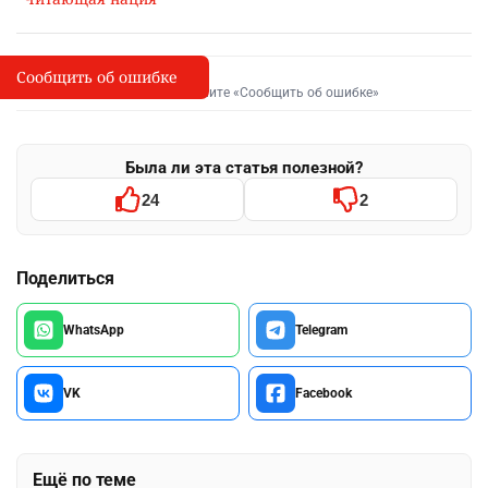
Сообщить об ошибке
Сообщить об опечатке
I
Выделите фрагмент и нажмите «Сообщить об ошибке»
Была ли эта статья полезной?
24
2
Поделиться
WhatsApp
Telegram
VK
Facebook
Ещё по теме