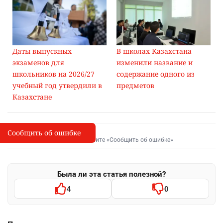
Даты выпускных
В школах Казахстана
экзаменов для
изменили название и
школьников на 2026/27
содержание одного из
учебный год утвердили в
предметов
Казахстане
Сообщить об ошибке
Сообщить об опечатке
I
Выделите фрагмент и нажмите «Сообщить об ошибке»
Была ли эта статья полезной?
4
0