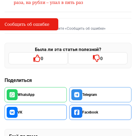
раза, на рубли – упал в пять раз
Сообщить об ошибке
Сообщить об опечатке
I
Выделите фрагмент и нажмите «Сообщить об ошибке»
Была ли эта статья полезной?
0
0
Поделиться
WhatsApp
Telegram
VK
Facebook