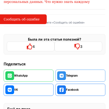
персональных данных. Что нужно знать каждому
Сообщить об ошибке
Сообщить об опечатке
I
Выделите фрагмент и нажмите «Сообщить об ошибке»
Была ли эта статья полезной?
4
3
Поделиться
WhatsApp
Telegram
VK
Facebook