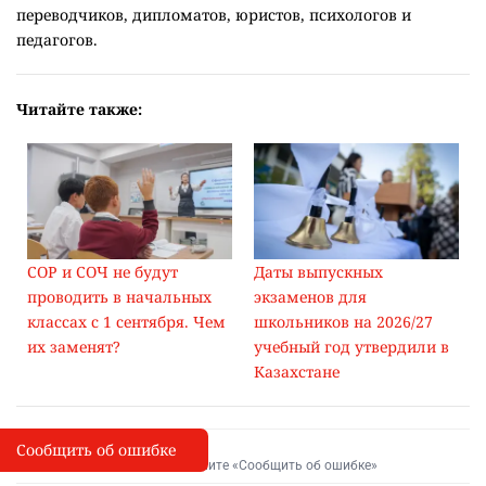
переводчиков, дипломатов, юристов, психологов и
педагогов.
Читайте также:
СОР и СОЧ не будут
Даты выпускных
проводить в начальных
экзаменов для
классах с 1 сентября. Чем
школьников на 2026/27
их заменят?
учебный год утвердили в
Казахстане
Сообщить об ошибке
Сообщить об опечатке
I
Выделите фрагмент и нажмите «Сообщить об ошибке»