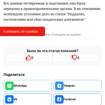
Все данные тестируемых и подставных лиц были
переданы в правоохранительные органы. В их отношении
возбуждено уголовное дело по статье "Подделка,
изготовление или сбыт поддельных документов".
Сообщить об ошибке
Сообщить об опечатке
I
Выделите фрагмент и нажмите «Сообщить об ошибке»
Была ли эта статья полезной?
0
0
Поделиться
WhatsApp
Telegram
VK
Facebook