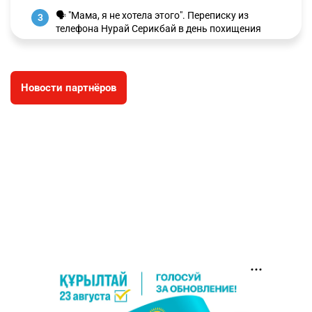
🗣 "Мама, я не хотела этого". Переписку из
3
телефона Нурай Серикбай в день похищения
зачитали в суде
2887
0
19
Новости партнёров
⚠️ Доброе утро, друзья! Предлагаем обзор
4
главных новостей за 4 августа
2704
0
1
🗣Глава государства направил телеграмму
5
соболезнования родным и близким Халық
қаһарманы Ивана Гапича
2709
2
42
🇫🇷 Клуб ПСЖ объявил об открытии своей
6
футбольной академии в Астане
2732
2
39
🚗 Казахстанцев убедили оформить
7