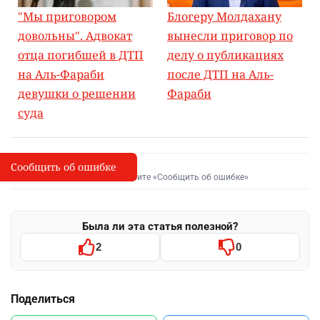
"Мы приговором
Блогеру Молдахану
довольны". Адвокат
вынесли приговор по
отца погибшей в ДТП
делу о публикациях
на Аль-Фараби
после ДТП на Аль-
девушки о решении
Фараби
суда
Сообщить об ошибке
Сообщить об опечатке
I
Выделите фрагмент и нажмите «Сообщить об ошибке»
Была ли эта статья полезной?
2
0
Поделиться