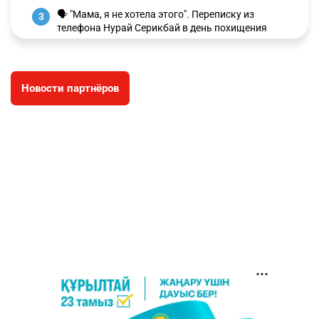
🗣 "Мама, я не хотела этого". Переписку из
3
телефона Нурай Серикбай в день похищения
зачитали в суде
2906
0
19
Новости партнёров
⚠️ Доброе утро, друзья! Предлагаем обзор
4
главных новостей за 4 августа
2708
0
1
🗣Глава государства направил телеграмму
5
соболезнования родным и близким Халық
қаһарманы Ивана Гапича
2712
2
42
🇫🇷 Клуб ПСЖ объявил об открытии своей
6
футбольной академии в Астане
2742
2
39
🚗 Казахстанцев убедили оформить
7