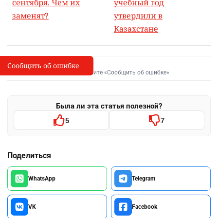
сентября. Чем их
учебный год
заменят?
утвердили в
Казахстане
Сообщить об ошибке
Сообщить об опечатке
I
Выделите фрагмент и нажмите «Сообщить об ошибке»
Была ли эта статья полезной?
5
7
Поделиться
WhatsApp
Telegram
VK
Facebook