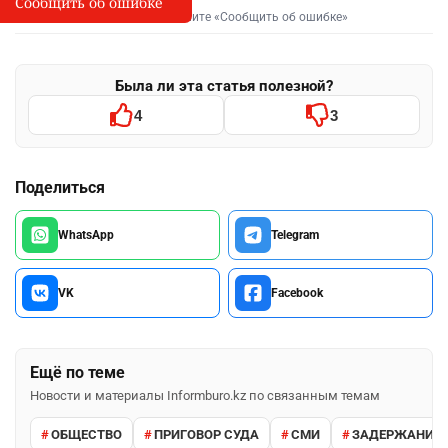
Сообщить об ошибке
Сообщить об опечатке
I
Выделите фрагмент и нажмите «Сообщить об ошибке»
Была ли эта статья полезной?
4
3
Поделиться
WhatsApp
Telegram
VK
Facebook
Ещё по теме
Новости и материалы Informburo.kz по связанным темам
ОБЩЕСТВО
ПРИГОВОР СУДА
СМИ
ЗАДЕРЖАНИЕ 