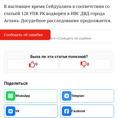
В настоящее время Сейдуалиев в соответствии со
статьёй 128 УПК РК водворён в ИВС ДВД города
Астана. Досудебное расследование продолжается.
Сообщить об ошибке
Сообщить об опечатке
I
Выделите фрагмент и нажмите «Сообщить об ошибке»
Была ли эта статья полезной?
0
0
Поделиться
WhatsApp
Telegram
VK
Facebook