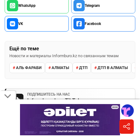
WhatsApp
Telegram
VK
Facebook
Ещё по теме
Новости и материалы Informburo.kz по связанным темам
АЛЬ ФАРАБИ
АЛМАТЫ
ДТП
ДТП В АЛМАТЫ
ПОДПИШИТЕСЬ НА НАС
Informburo.kz в TikTok
Короткие видео и важные истории дня.
Подписаться