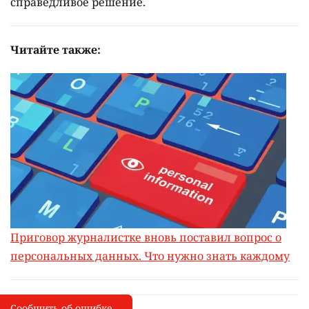
справедливое решение.
Читайте также:
Приговор журналистке вновь поставил вопрос о
персональных данных. Что нужно знать каждому
Сообщить об ошибке
Сообщить об опечатке
I