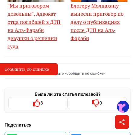
"Мы приговором
Блогеру Молдахану
довольны". Адвокат
вынесли приговор по
отца погибшей в ДТП
делу о публикациях
на Аль-Фараби
после ДТП на Аль-
девушки о решении
Фараби
суда
Сообщить об ошибке
Сообщить об опечатке
I
Выделите фрагмент и нажмите «Сообщить об ошибке»
Была ли эта статья полезной?
3
0
Поделиться