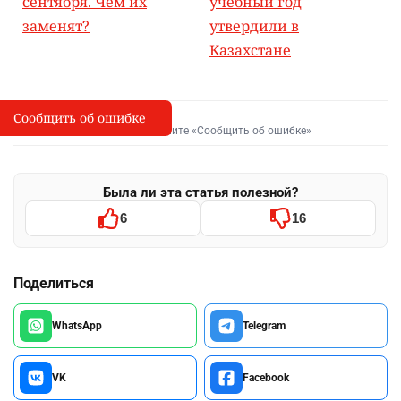
сентября. Чем их
учебный год
заменят?
утвердили в
Казахстане
Сообщить об ошибке
Сообщить об опечатке
I
Выделите фрагмент и нажмите «Сообщить об ошибке»
Была ли эта статья полезной?
6
16
Поделиться
WhatsApp
Telegram
VK
Facebook