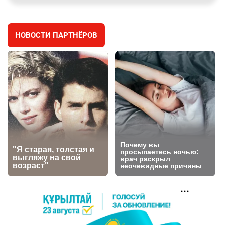
заработал уголовное дело
2968
11
88
НОВОСТИ ПАРТНЁРОВ
🐏 Скота больше, а мясо дороже. Почему в
4
Казахстане продолжают расти цены на
баранину и конину
2621
5
17
⚠️ Доброе утро, друзья! Предлагаем обзор
5
главных новостей за 4 августа
2755
0
1
🗣Глава государства направил телеграмму
6
соболезнования родным и близким Халық
қаһарманы Ивана Гапича
2745
2
42
🇫🇷 Клуб ПСЖ объявил об открытии своей
7
футбольной академии в Астане