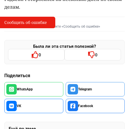
делам.
Сообщить об ошибке
Сообщить об опечатке
I
Выделите фрагмент и нажмите «Сообщить об ошибке»
Была ли эта статья полезной?
0
0
Поделиться
WhatsApp
Telegram
VK
Facebook
Ещё по теме