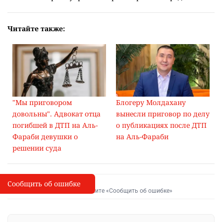
Читайте также:
"Мы приговором
Блогеру Молдахану
довольны". Адвокат отца
вынесли приговор по делу
погибшей в ДТП на Аль-
о публикациях после ДТП
Фараби девушки о
на Аль-Фараби
решении суда
Сообщить об ошибке
Сообщить об опечатке
I
Выделите фрагмент и нажмите «Сообщить об ошибке»