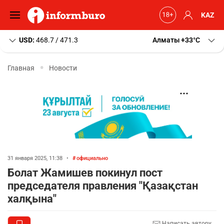
KAZ
USD:
468.7 / 471.3
Алматы
+33
C
Главная
Новости
31 января 2025, 11:38
•
официально
Болат Жамишев покинул пост
председателя правления "Қазақстан
халқына"
Написать автору