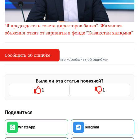
"Я председатель совета директоров банка". Жамишев
объяснил отказ от зарплаты в фонде "Қазақстан халқына"
Сообщить об ошибке
Сообщить об опечатке
I
Выделите фрагмент и нажмите «Сообщить об ошибке»
Была ли эта статья полезной?
1
1
Поделиться
WhatsApp
Telegram