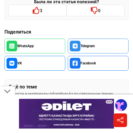
Была ли эта статья полезной?
3
0
Поделиться
WhatsApp
Telegram
VK
Facebook
Ещё по теме
Новости и материалы Informburo.kz по связанным темам
АЛЬ ФАРАБИ
АЛМАТЫ
ДТП
ДТП В АЛМАТЫ
ПОДПИШИТЕСЬ НА НАС