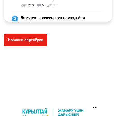
3220
6
15
🗣 Мужчина сказал тост на свадьбе и
3
заработал уголовное дело
2956
11
88
Новости партнёров
⚠️ Доброе утро, друзья! Предлагаем обзор
4
главных новостей за 4 августа
2749
0
1
🗣Глава государства направил телеграмму
5
соболезнования родным и близким Халық
қаһарманы Ивана Гапича
2740
2
42
🇫🇷 Клуб ПСЖ объявил об открытии своей
6
футбольной академии в Астане
2785
2
40