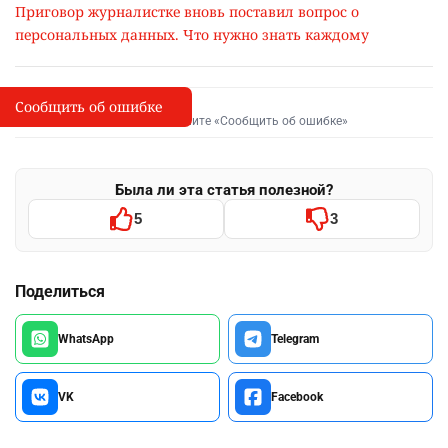
Приговор журналистке вновь поставил вопрос о
персональных данных. Что нужно знать каждому
Сообщить об ошибке
Сообщить об опечатке
I
Выделите фрагмент и нажмите «Сообщить об ошибке»
Была ли эта статья полезной?
5
3
Поделиться
WhatsApp
Telegram
VK
Facebook