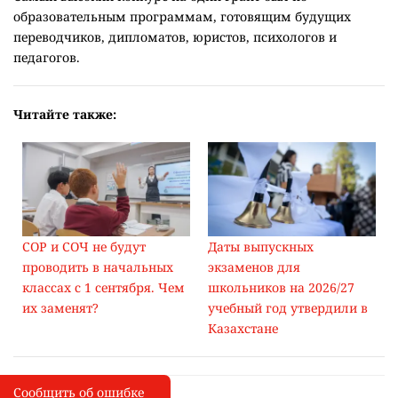
образовательным программам, готовящим будущих
переводчиков, дипломатов, юристов, психологов и
педагогов.
Читайте также:
СОР и СОЧ не будут
Даты выпускных
проводить в начальных
экзаменов для
классах с 1 сентября. Чем
школьников на 2026/27
их заменят?
учебный год утвердили в
Казахстане
Сообщить об ошибке
Сообщить об опечатке
I