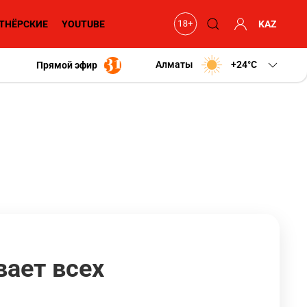
ТНЁРСКИЕ
YOUTUBE
KAZ
Алматы
+24
C
Прямой эфир
вает всех