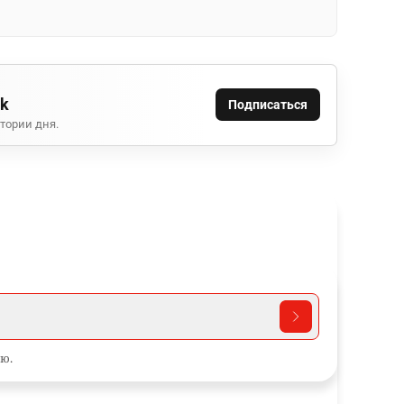
ok
Подписаться
тории дня.
ю.