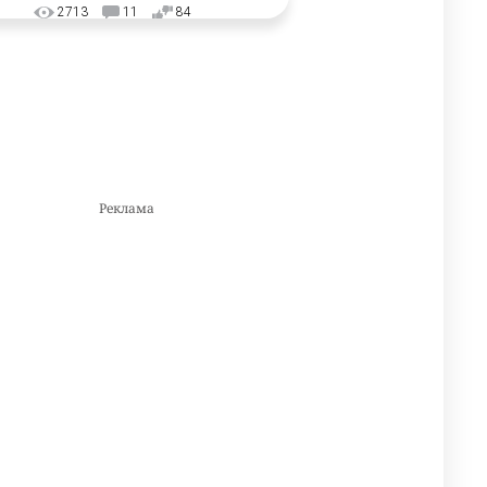
2713
11
84
🗣Глава государства
3
направил телеграмму
соболезнования родным и
близким Халық қаһарманы
Ивана Гапича
2591
2
41
🇫🇷 Клуб ПСЖ объявил об
4
открытии своей футбольной
академии в Астане
2603
2
39
🇺🇸🇯🇵 США и Япония
5
провели совместную
интервенцию для спасения
иены
2682
1
16