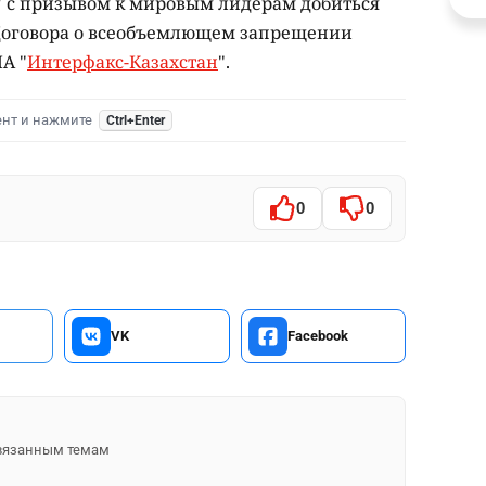
" с призывом к мировым лидерам добиться
 Договора о всеобъемлющем запрещении
А "
Интерфакс-Казахстан
".
ент и нажмите
Ctrl+Enter
0
0
VK
Facebook
 связанным темам