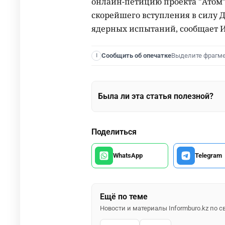
онлайн-петицию проекта "Атом
скорейшего вступления в силу
ядерных испытаний, сообщает И
Выделите фрагм
Сообщить об опечатке
I
Была ли эта статья полезной?
Поделиться
WhatsApp
Telegram
Ещё по теме
Новости и материалы Informburo.kz по