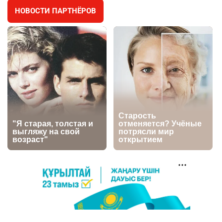
НОВОСТИ ПАРТНЁРОВ
🇫🇷 Клуб ПСЖ объявил об открытии своей
4
футбольной академии в Астане
2634
2
39
🇺🇸🇯🇵 США и Япония провели совместную
5
интервенцию для спасения иены
2693
1
16
💬 Димаш Кудайберген ответил на критику
6
нового клипа
2722
6
77
🐏 Скота больше, а мясо дороже. Почему в
7
Казахстане продолжают расти цены на
баранину и конину
2431
5
17
🗣 620 человек освободили из колоний по
8