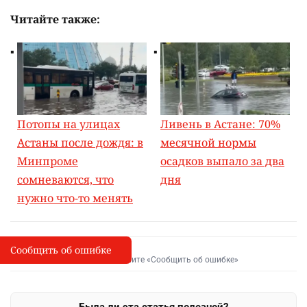
Читайте также:
Потопы на улицах
Ливень в Астане: 70%
Астаны после дождя: в
месячной нормы
Минпроме
осадков выпало за два
сомневаются, что
дня
нужно что-то менять
Сообщить об ошибке
Сообщить об опечатке
I
Выделите фрагмент и нажмите «Сообщить об ошибке»