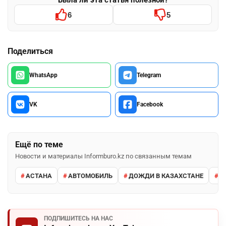
Была ли эта статья полезной?
6
5
Поделиться
WhatsApp
Telegram
VK
Facebook
Ещё по теме
Новости и материалы Informburo.kz по связанным темам
АСТАНА
АВТОМОБИЛЬ
ДОЖДИ В КАЗАХСТАНЕ
М
ПОДПИШИТЕСЬ НА НАС