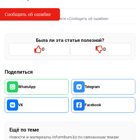
Сообщить об ошибке
Сообщить об опечатке
I
Выделите фрагмент и нажмите «Сообщить об ошибке»
Была ли эта статья полезной?
0
0
Поделиться
WhatsApp
Telegram
VK
Facebook
Ещё по теме
Новости и материалы Informburo.kz по связанным темам