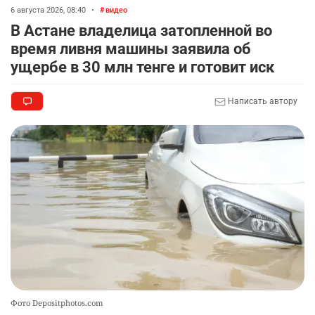
амнистии
6 августа 2026, 08:40
•
видео
2329
3
18
В Астане владелица затопленной во
время ливня машины заявила об
🏠 Оправданному пастуху из Актобе подарили
9
ущербе в 30 млн тенге и готовит иск
квартиру
2322
7
71
Написать автору
🎬 Умер известный казахстанский
10
кинорежиссёр Ардак Амиркулов
2305
0
50
Фото Depositphotos.com