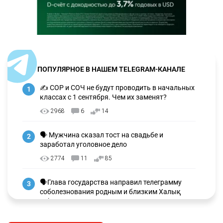
ПОПУЛЯРНОЕ В НАШЕМ TELEGRAM-КАНАЛЕ
✍️ СОР и СОЧ не будут проводить в начальных
1
классах с 1 сентября. Чем их заменят?
2968
6
14
🗣 Мужчина сказал тост на свадьбе и
2
заработал уголовное дело
2774
11
85
🗣Глава государства направил телеграмму
3
соболезнования родным и близким Халық
қаһарманы Ивана Гапича
2635
2
42