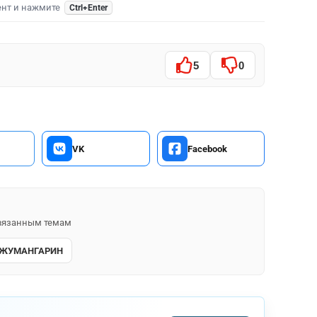
ент и нажмите
Ctrl+Enter
5
0
VK
Facebook
 связанным темам
 ЖУМАНГАРИН