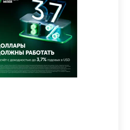
интервенцию для спасения
иены
2673
1
16
💬 Димаш Кудайберген
4
ответил на критику нового
клипа
2705
6
77
⚠️ Доброе утро, друзья!
5
Предлагаем обзор главных
новостей за 4 августа
2496
0
1
🗣Глава государства
6
направил телеграмму
соболезнования родным и
близким Халық қаһарманы
Ивана Гапича
2568
2
41