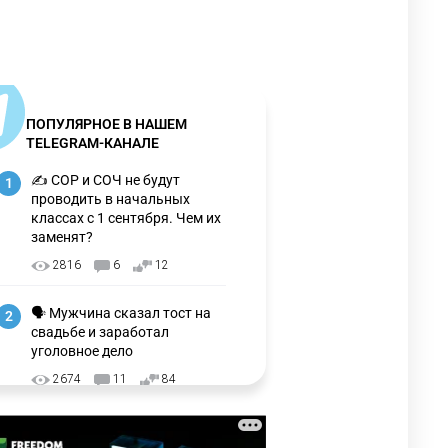
ПОПУЛЯРНОЕ В НАШЕМ
TELEGRAM-КАНАЛЕ
✍️ СОР и СОЧ не будут
1
проводить в начальных
классах с 1 сентября. Чем их
заменят?
2816
6
12
🗣 Мужчина сказал тост на
2
свадьбе и заработал
уголовное дело
2674
11
84
🇺🇸🇯🇵 США и Япония
3
провели совместную