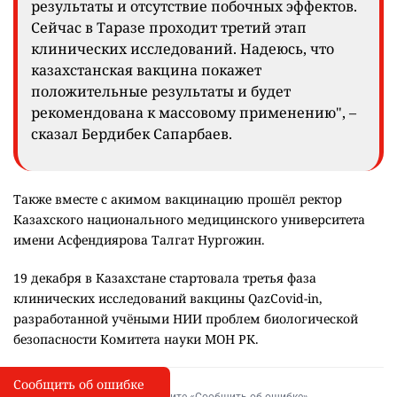
результаты и отсутствие побочных эффектов.
Сейчас в Таразе проходит третий этап
клинических исследований. Надеюсь, что
казахстанская вакцина покажет
положительные результаты и будет
рекомендована к массовому применению", –
сказал Бердибек Сапарбаев.
Также вместе с акимом вакцинацию прошёл ректор
Казахского национального медицинского университета
имени Асфендиярова Талгат Нургожин.
19 декабря в Казахстане стартовала третья фаза
клинических исследований вакцины QazCovid-in,
разработанной учёными НИИ проблем биологической
безопасности Комитета науки МОН РК.
Сообщить об ошибке
Сообщить об опечатке
I
Выделите фрагмент и нажмите «Сообщить об ошибке»