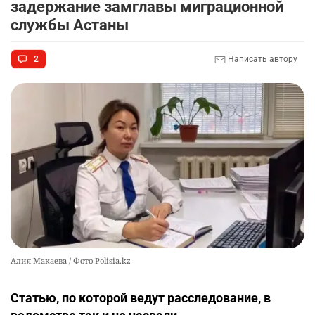
9
задержание замглавы миграционной
казармы в Конаевском гарнизоне
службы Астаны
2343
18
41
2
Написать автору
🌟 Впервые за 70 лет в Казахстане выпустили
10
тигра в его исторический ареал
2369
17
46
Алия Макаева / Фото Polisia.kz
Статью, по которой ведут расследование, в