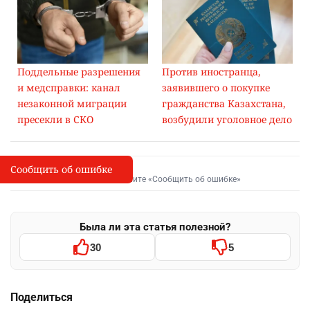
Поддельные разрешения
Против иностранца,
и медсправки: канал
заявившего о покупке
незаконной миграции
гражданства Казахстана,
пресекли в СКО
возбудили уголовное дело
Сообщить об ошибке
Сообщить об опечатке
I
Выделите фрагмент и нажмите «Сообщить об ошибке»
Была ли эта статья полезной?
30
5
Поделиться