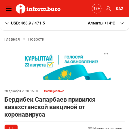
KAZ
USD:
468.9 / 471.5
Алматы
+14
C
Главная
Новости
28 декабря 2020, 15:30
•
официально
Бердибек Сапарбаев привился
казахстанской вакциной от
коронавируса
Написать автору