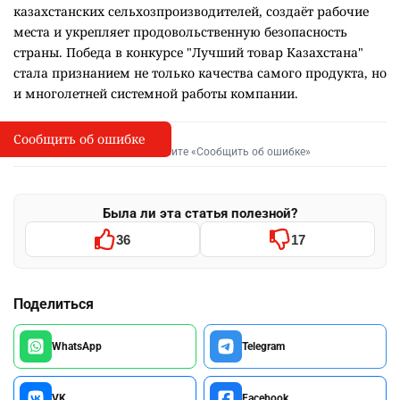
казахстанских сельхозпроизводителей, создаёт рабочие
места и укрепляет продовольственную безопасность
страны. Победа в конкурсе "Лучший товар Казахстана"
стала признанием не только качества самого продукта, но
и многолетней системной работы компании.
Сообщить об ошибке
Сообщить об опечатке
I
Выделите фрагмент и нажмите «Сообщить об ошибке»
Была ли эта статья полезной?
36
17
Поделиться
WhatsApp
Telegram
VK
Facebook