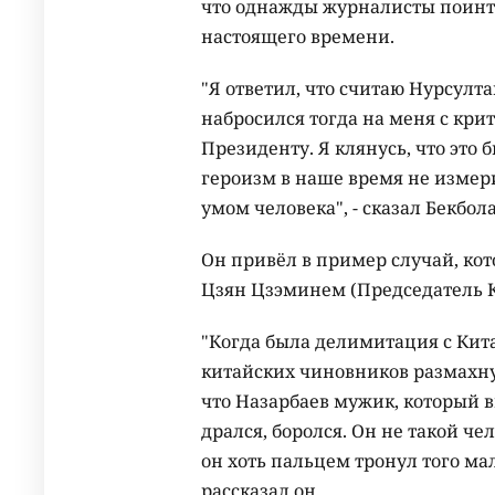
что однажды журналисты поинте
настоящего времени.
"Я ответил, что считаю Нурсулт
набросился тогда на меня с кри
Президенту. Я клянусь, что это
героизм в наше время не измер
умом человека", - сказал Бекбол
Он привёл в пример случай, ко
Цзян Цзэминем (Председатель КН
"Когда была делимитация с Кит
китайских чиновников размахнул
что Назарбаев мужик, который в
дрался, боролся. Он не такой чело
он хоть пальцем тронул того мал
рассказал он.