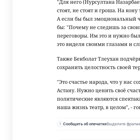
"Для него (Нурсултана Назарбае
стоят, не стоят и гроша. На кону
А если бы был эмоциональный че
бы: "Почему не следишь за свои
переговоры. Им это и нужно был
это видели своими глазами и сл
Также Бекболат Тлеухан подчёрк
сохранить целостность своей те
"Это счастье народа, что у нас 
Астану. Нужно ценить своё счас
политические являются спектакл
наша жизнь театр, в целом", - г
Выделите фрагм
Сообщить об опечатке
I