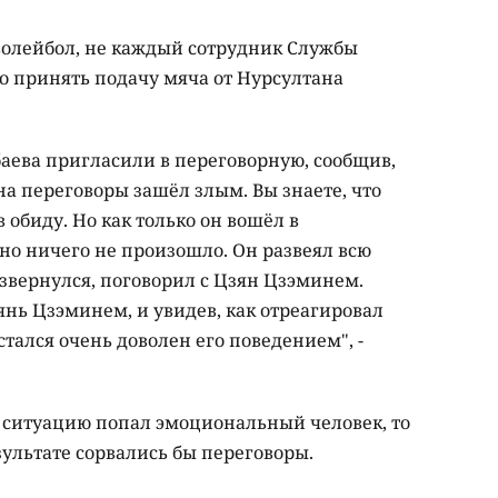
 волейбол, не каждый сотрудник Службы
о принять подачу мяча от Нурсултана
баева пригласили в переговорную, сообщив,
а переговоры зашёл злым. Вы знаете, что
в обиду. Но как только он вошёл в
вно ничего не произошло. Он развеял всю
извернулся, поговорил с Цзян Цзэминем.
нь Цзэминем, и увидев, как отреагировал
стался очень доволен его поведением", -
ю ситуацию попал эмоциональный человек, то
езультате сорвались бы переговоры.