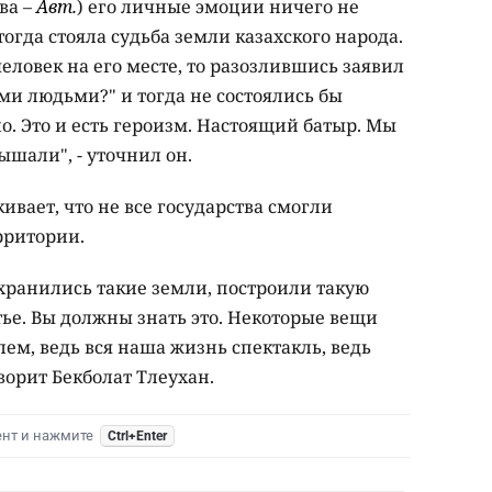
ва –
Авт.
) его личные эмоции ничего не
 тогда стояла судьба земли казахского народа.
ловек на его месте, то разозлившись заявил
ми людьми?" и тогда не состоялись бы
о. Это и есть героизм. Настоящий батыр. Мы
ышали", - уточнил он.
ивает, что не все государства смогли
рритории.
сохранились такие земли, построили такую
тье. Вы должны знать это. Некоторые вещи
ем, ведь вся наша жизнь спектакль, ведь
оворит Бекболат Тлеухан.
ент и нажмите
Ctrl+Enter