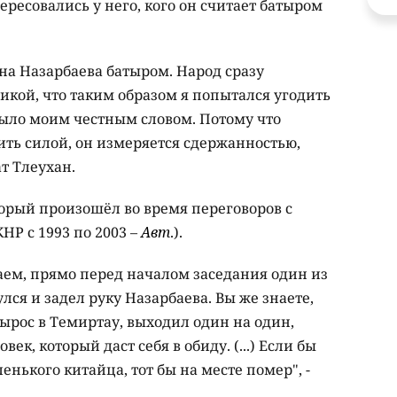
ресовались у него, кого он считает батыром
ана Назарбаева батыром. Народ сразу
тикой, что таким образом я попытался угодить
 было моим честным словом. Потому что
ить силой, он измеряется сдержанностью,
ат Тлеухан.
торый произошёл во время переговоров с
Р с 1993 по 2003 –
Авт
.).
аем, прямо перед началом заседания один из
ся и задел руку Назарбаева. Вы же знаете,
ырос в Темиртау, выходил один на один,
век, который даст себя в обиду. (...) Если бы
енького китайца, тот бы на месте помер", -