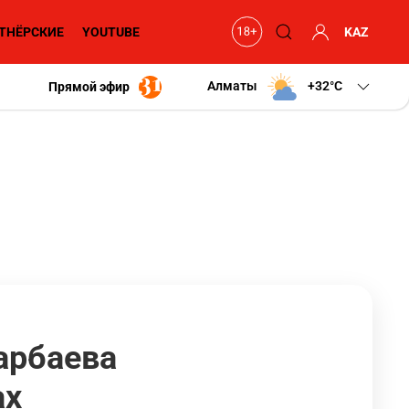
ТНЁРСКИЕ
YOUTUBE
KAZ
Алматы
+32
C
Прямой эфир
арбаева
ах