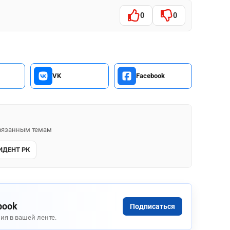
0
0
VK
Facebook
 связанным темам
ИДЕНТ РК
book
Подписаться
ия в вашей ленте.