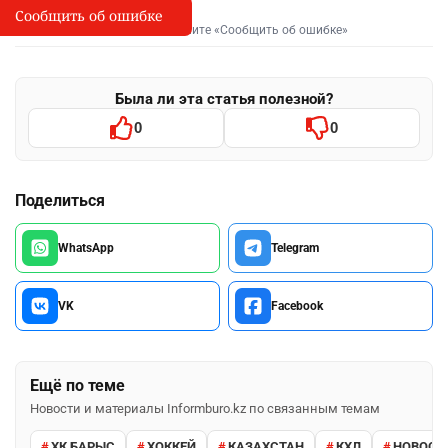
Сообщить об ошибке
Сообщить об опечатке
I
Выделите фрагмент и нажмите «Сообщить об ошибке»
Была ли эта статья полезной?
0
0
Поделиться
WhatsApp
Telegram
VK
Facebook
Ещё по теме
Новости и материалы Informburo.kz по связанным темам
ХК БАРЫС
ХОККЕЙ
КАЗАХСТАН
КХЛ
НОВОСТ