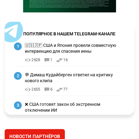
ПОПУЛЯРНОЕ В НАШЕМ TELEGRAM-КАНАЛЕ
🇺🇸🇯🇵 США и Япония провели совместную
1
интервенцию для спасения иены
2628
1
16
💬 Димаш Кудайберген ответил на критику
2
нового клипа
2655
6
77
❌ США готовят закон об экстренном
3
отключении ИИ
2691
1
39
🗣 Мужчина сказал тост на свадьбе и
4
НОВОСТИ ПАРТНЁРОВ