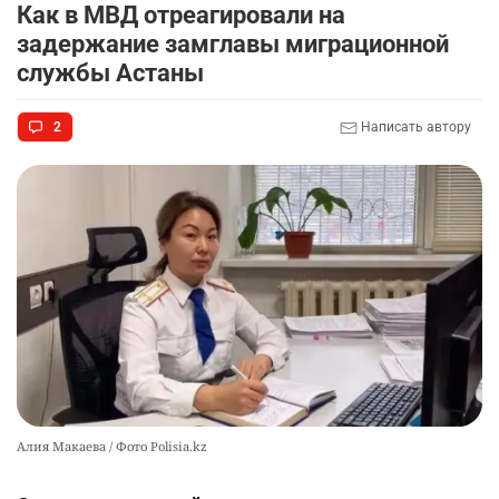
Как в МВД отреагировали на
😱 Солдат-срочник упал с четвёртого этажа
9
задержание замглавы миграционной
казармы в Конаевском гарнизоне
службы Астаны
2340
18
41
2
Написать автору
🌟 Впервые за 70 лет в Казахстане выпустили
10
тигра в его исторический ареал
2367
17
46
Алия Макаева / Фото Polisia.kz