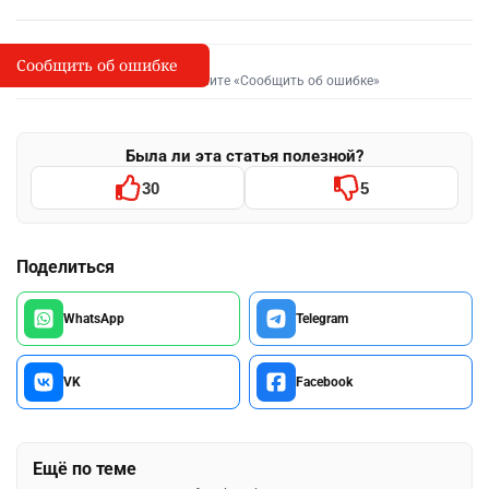
Сообщить об ошибке
Сообщить об опечатке
I
Выделите фрагмент и нажмите «Сообщить об ошибке»
Была ли эта статья полезной?
30
5
Поделиться
WhatsApp
Telegram
VK
Facebook
Ещё по теме