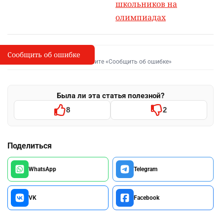
школьников на
олимпиадах
Сообщить об ошибке
Сообщить об опечатке
I
Выделите фрагмент и нажмите «Сообщить об ошибке»
Была ли эта статья полезной?
8
2
Поделиться
WhatsApp
Telegram
VK
Facebook