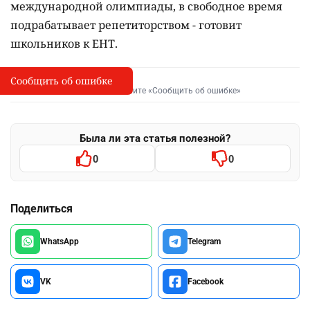
международной олимпиады, в свободное время
подрабатывает репетиторством - готовит
школьников к ЕНТ.
Сообщить об ошибке
Сообщить об опечатке
I
Выделите фрагмент и нажмите «Сообщить об ошибке»
Была ли эта статья полезной?
0
0
Поделиться
WhatsApp
Telegram
VK
Facebook