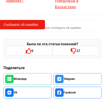
заменят?
утвердили в
Казахстане
Сообщить об ошибке
Сообщить об опечатке
I
Выделите фрагмент и нажмите «Сообщить об ошибке»
Была ли эта статья полезной?
6
17
Поделиться
WhatsApp
Telegram
VK
Facebook