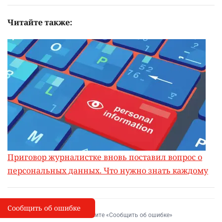
Читайте также:
Приговор журналистке вновь поставил вопрос о
персональных данных. Что нужно знать каждому
Сообщить об ошибке
Сообщить об опечатке
I
Выделите фрагмент и нажмите «Сообщить об ошибке»