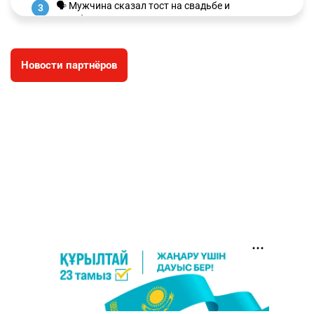
🗣 Мужчина сказал тост на свадьбе и
3
заработал уголовное дело
2976
11
88
Новости партнёров
🐏 Скота больше, а мясо дороже. Почему в
4
Казахстане продолжают расти цены на
баранину и конину
2634
5
17
⚠️ Доброе утро, друзья! Предлагаем обзор
5
главных новостей за 4 августа
2762
0
1
🗣Глава государства направил телеграмму
6
соболезнования родным и близким Халық
қаһарманы Ивана Гапича
2751
2
42
🇫🇷 Клуб ПСЖ объявил об открытии своей
7
футбольной академии в Астане