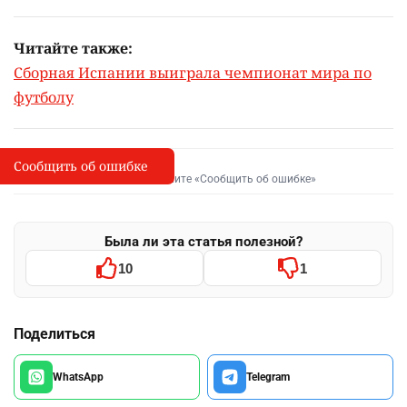
Читайте также:
Сборная Испании выиграла чемпионат мира по
футболу
Сообщить об ошибке
Сообщить об опечатке
I
Выделите фрагмент и нажмите «Сообщить об ошибке»
Была ли эта статья полезной?
10
1
Поделиться
WhatsApp
Telegram