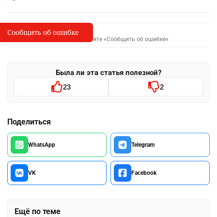
Сообщить об ошибке
Сообщить об опечатке
I
Выделите фрагмент и нажмите «Сообщить об ошибке»
Была ли эта статья полезной?
23
2
Поделиться
WhatsApp
Telegram
VK
Facebook
Ещё по теме