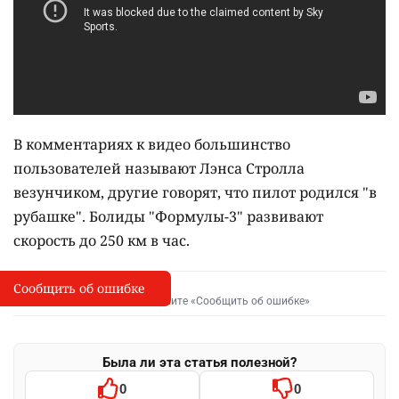
В комментариях к видео большинство
пользователей называют Лэнса Стролла
везунчиком, другие говорят, что пилот родился "в
рубашке". Болиды "Формулы-3" развивают
скорость до 250 км в час.
Сообщить об ошибке
Сообщить об опечатке
I
Выделите фрагмент и нажмите «Сообщить об ошибке»
Была ли эта статья полезной?
0
0