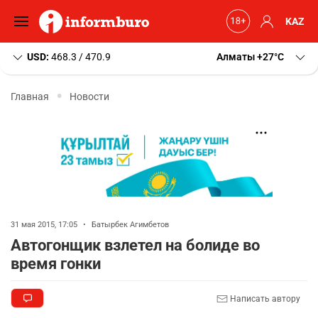
KAZ
USD:
468.3 / 470.9
Алматы
+27
C
Главная
Новости
31 мая 2015, 17:05
•
Батырбек Агимбетов
Автогонщик взлетел на болиде во
время гонки
Написать автору