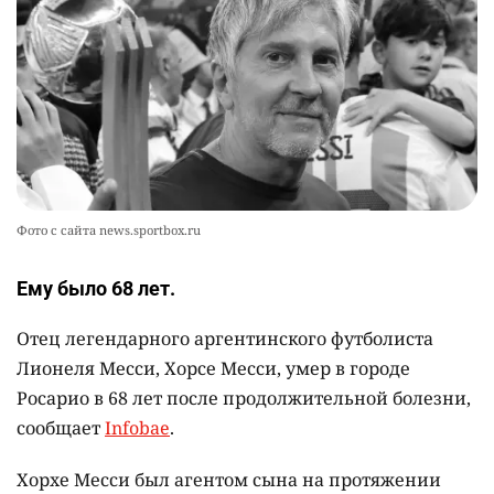
🪱 "Мы думаем, что правим миром, но это не
10
так". Как дьявольские черви меняют наше
представление о жизни на Земле
2353
0
12
Фото с сайта news.sportbox.ru
Ему было 68 лет.
Отец легендарного аргентинского футболиста
Лионеля Месси, Хорсе Месси, умер в городе
Росарио в 68 лет после продолжительной болезни,
сообщает
Infobae
.
Хорхе Месси был агентом сына на протяжении