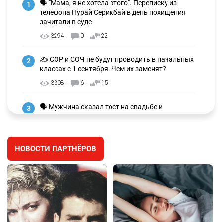
🗣 "Мама, я не хотела этого". Переписку из
1
телефона Нурай Серикбай в день похищения
зачитали в суде
3294
0
22
✍️ СОР и СОЧ не будут проводить в начальных
2
классах с 1 сентября. Чем их заменят?
3308
6
15
🗣 Мужчина сказал тост на свадьбе и
3
заработал уголовное дело
3023
11
88
НОВОСТИ ПАРТНЁРОВ
🐏 Скота больше, а мясо дороже. Почему в
4
Казахстане продолжают расти цены на
баранину и конину
2708
5
18
⚠️ Доброе утро, друзья! Предлагаем обзор
5
главных новостей за 4 августа