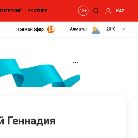
ТНЁРСКИЕ
YOUTUBE
KAZ
Алматы
+20
C
Прямой эфир
й Геннадия