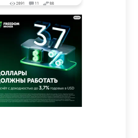
2891
11
88
🗣 "Мама, я не хотела этого".
3
Переписку из телефона
Нурай Серикбай в день
похищения зачитали в суде
2906
0
19
⚠️ Доброе утро, друзья!
4
Предлагаем обзор главных
новостей за 4 августа
2708
0
1
🗣Глава государства
5
направил телеграмму
соболезнования родным и
близким Халық қаһарманы
Ивана Гапича
2712
2
42