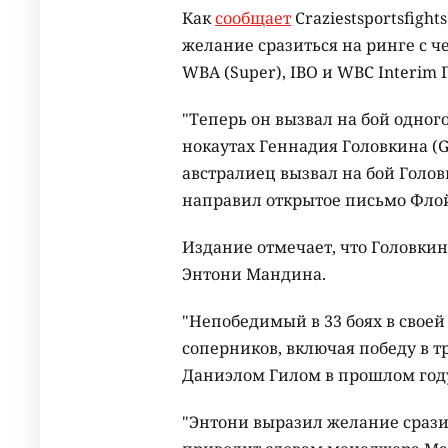
Как
сообщает
Craziestsportsfigh
желание сразиться на ринге с 
WBA (Super), IBO и WBC Interim
"Теперь он вызвал на бой одног
нокаутах Геннадия Головкина (GG
австралиец вызвал на бой Головк
направил открытое письмо Фло
Издание отмечает, что Головки
Энтони Мандина.
"Непобедимый в 33 боях в своей 
соперников, включая победу в т
Даниэлом Гилом в прошлом году"
"Энтони выразил желание срази