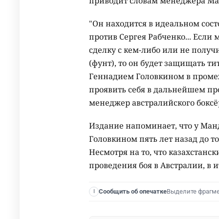
приводит словам менеджера Ма
"Он находится в идеальном состо
против Сергея Рабченко... Есл
сделку с кем-либо или не получ
(фунт), то он будет защищать тит
Геннадием Головкином в промеж
проявить себя в дальнейшем пр
менеджер австралийского боксё
Издание напоминает, что у Ман
Головкином пять лет назад до то
Несмотря на то, что казахстанск
проведения боя в Австралии, в 
Выделите фрагм
Сообщить об опечатке
I