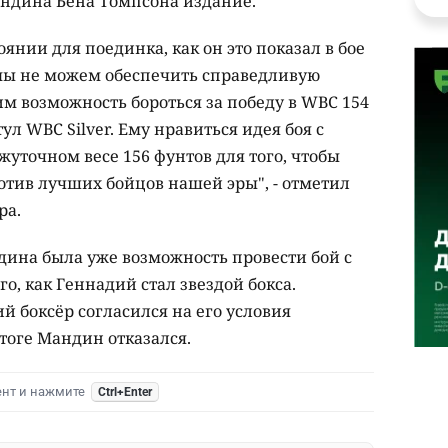
ндина Бена Томпсона издание.
янии для поединка, как он это показал в бое
и мы не можем обеспечить справедливую
им возможность бороться за победу в WBC 154
ул WBC Silver. Ему нравиться идея боя с
уточном весе 156 фунтов для того, чтобы
отив лучших бойцов нашей эры", - отметил
ра.
дина была уже возможность провести бой с
го, как Геннадий стал звездой бокса.
ий боксёр согласился на его условия
итоге Мандин отказался.
ент и нажмите
Ctrl+Enter