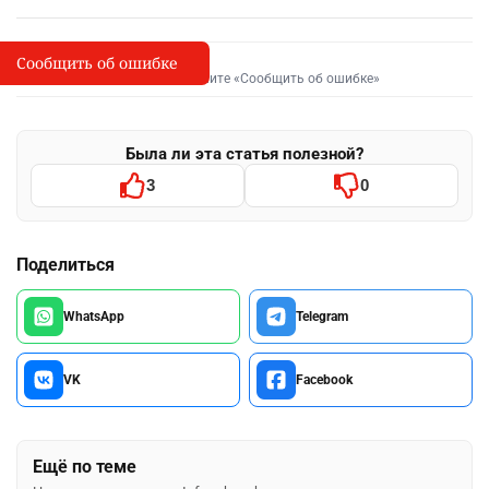
Сообщить об ошибке
Сообщить об опечатке
I
Выделите фрагмент и нажмите «Сообщить об ошибке»
Была ли эта статья полезной?
3
0
Поделиться
WhatsApp
Telegram
VK
Facebook
Ещё по теме