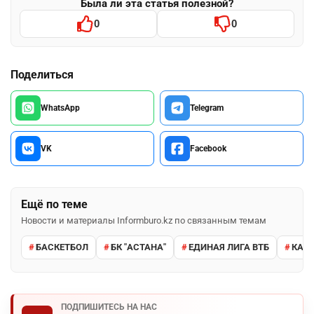
Была ли эта статья полезной?
0
0
Поделиться
WhatsApp
Telegram
VK
Facebook
Ещё по теме
Новости и материалы Informburo.kz по связанным темам
БАСКЕТБОЛ
БК "АСТАНА"
ЕДИНАЯ ЛИГА ВТБ
КАЗ
ПОДПИШИТЕСЬ НА НАС