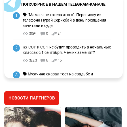
ПОПУЛЯРНОЕ В НАШЕМ TELEGRAM-КАНАЛЕ
🗣 "Мама, я не хотела этого". Переписку из
1
телефона Нурай Серикбай в день похищения
зачитали в суде
3094
0
21
✍️ СОР и СОЧ не будут проводить в начальных
2
классах с 1 сентября. Чем их заменят?
3223
6
15
🗣 Мужчина сказал тост на свадьбе и
3
заработал уголовное дело
2958
11
88
НОВОСТИ ПАРТНЁРОВ
⚠️ Доброе утро, друзья! Предлагаем обзор
4
главных новостей за 4 августа
2749
0
1