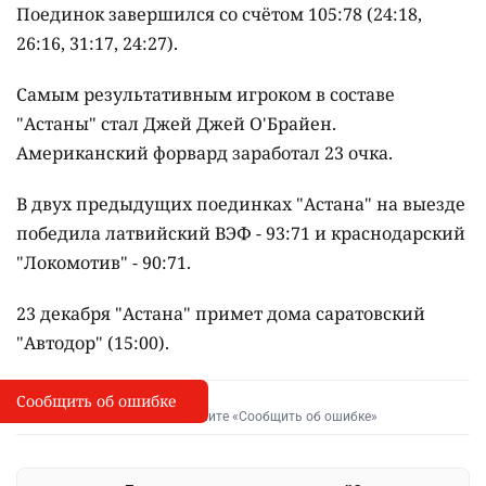
Поединок завершился со счётом 105:78 (24:18,
26:16, 31:17, 24:27).
Самым результативным игроком в составе
"Астаны" стал Джей Джей О'Брайен.
Американский форвард заработал 23 очка.
В двух предыдущих поединках "Астана" на выезде
победила латвийский ВЭФ - 93:71 и краснодарский
"Локомотив" - 90:71.
23 декабря "Астана" примет дома саратовский
"Автодор" (15:00).
Сообщить об ошибке
Сообщить об опечатке
I
Выделите фрагмент и нажмите «Сообщить об ошибке»