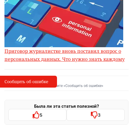
Приговор журналистке вновь поставил вопрос о
персональных данных. Что нужно знать каждому
Сообщить об ошибке
Сообщить об опечатке
I
Выделите фрагмент и нажмите «Сообщить об ошибке»
Была ли эта статья полезной?
5
3