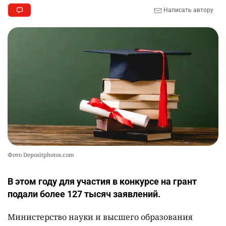
2425
3
19
Написать автору
🏇 В Астане наказали мужчину, который ездил
10
верхом на лошади
2358
2
37
Фото Depositphotos.com
В этом году для участия в конкурсе на грант
подали более 127 тысяч заявлений.
Министерство науки и высшего образования