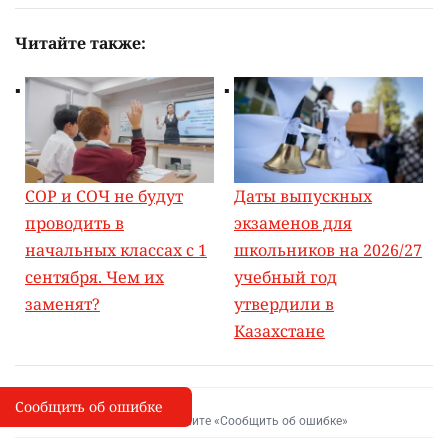
Читайте также:
СОР и СОЧ не будут
Даты выпускных
проводить в
экзаменов для
начальных классах с 1
школьников на 2026/27
сентября. Чем их
учебный год
заменят?
утвердили в
Казахстане
Сообщить об ошибке
Сообщить об опечатке
I
Выделите фрагмент и нажмите «Сообщить об ошибке»