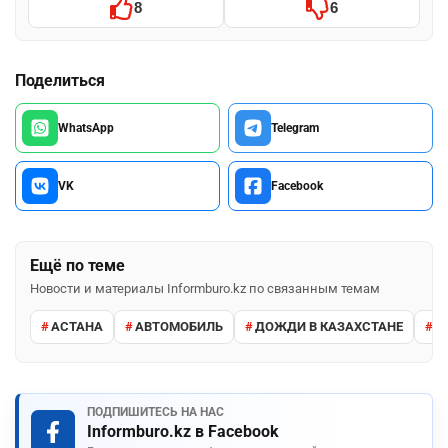
8
6
Поделиться
WhatsApp
Telegram
VK
Facebook
Ещё по теме
Новости и материалы Informburo.kz по связанным темам
АСТАНА
АВТОМОБИЛЬ
ДОЖДИ В КАЗАХСТАНЕ
М
ПОДПИШИТЕСЬ НА НАС
Informburo.kz в Facebook