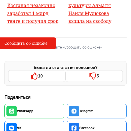
Костаная незаконно
культуры Алматы
заработал 1 млрд
Наиля Мулюкова
тенге и получил срок
вышла на свободу
Сообщить об ошибке
Сообщить об опечатке
I
Выделите фрагмент и нажмите «Сообщить об ошибке»
Была ли эта статья полезной?
10
5
Поделиться
WhatsApp
Telegram
VK
Facebook