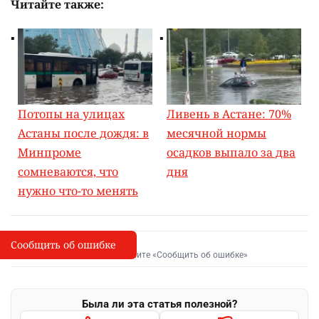
Читайте также:
Потопы на улицах
Ливень в Астане: 70%
Астаны после дождя: в
месячной нормы
Минпроме
осадков выпало за два
сомневаются, что
дня
нужно что-то менять
Сообщить об ошибке
Сообщить об опечатке
I
Выделите фрагмент и нажмите «Сообщить об ошибке»
Была ли эта статья полезной?