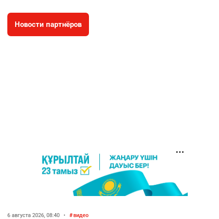
2646
0
17
Новости партнёров
⚠️ Доброе утро, друзья! Предлагаем обзор
4
главных новостей за 4 августа
2679
0
1
🗣Глава государства направил телеграмму
5
соболезнования родным и близким Халық
қаһарманы Ивана Гапича
2690
2
42
🇫🇷 Клуб ПСЖ объявил об открытии своей
6
футбольной академии в Астане
2685
2
39
🚗 Казахстанцев убедили оформить
7
автокредиты за вознаграждение
2677
0
11
6 августа 2026, 08:40
•
видео