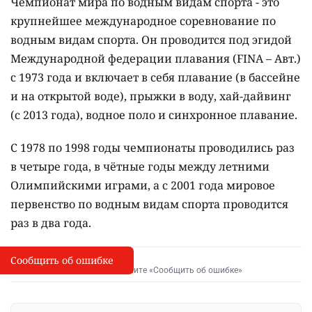
Чемпионат мира по водным видам спорта - это
крупнейшее международное соревнование по
водным видам спорта. Он проводится под эгидой
Международной федерации плавания (FINA – Авт.)
с 1973 года и включает в себя плавание (в бассейне
и на открытой воде), прыжки в воду, хай-дайвинг
(с 2013 года), водное поло и синхронное плавание.
С 1978 по 1998 годы чемпионаты проводились раз
в четыре года, в чётные годы между летними
Олимпийскими играми, а с 2001 года мировое
первенство по водным видам спорта проводится
раз в два года.
Сообщить об ошибке
Сообщить об опечатке
I
Выделите фрагмент и нажмите «Сообщить об ошибке»