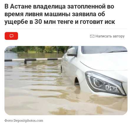
🤝 Токаев принял главу холдинга "Байтерек"
8
В Астане владелица затопленной во
2342
1
22
время ливня машины заявила об
ущербе в 30 млн тенге и готовит иск
🤔 "Буллинг никуда не исчез". Что показала
9
экспертная оценка госпрограммы "ДосболLike"
Написать автору
2314
2
14
🐏 Скота больше, а мясо дороже. Почему в
10
Казахстане продолжают расти цены на
баранину и конину
2539
5
17
Фото Depositphotos.com