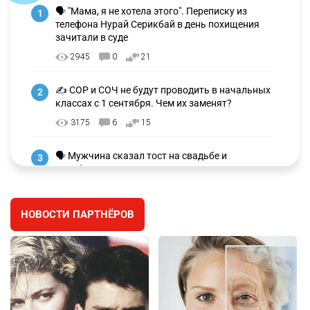
🗣 "Мама, я не хотела этого". Переписку из
1
телефона Нурай Серикбай в день похищения
зачитали в суде
2945
0
21
✍️ СОР и СОЧ не будут проводить в начальных
2
классах с 1 сентября. Чем их заменят?
3175
6
15
🗣 Мужчина сказал тост на свадьбе и
3
заработал уголовное дело
2904
11
88
НОВОСТИ ПАРТНЁРОВ
⚠️ Доброе утро, друзья! Предлагаем обзор
4
главных новостей за 4 августа
2718
0
1
🗣Глава государства направил телеграмму
5
соболезнования родным и близким Халық