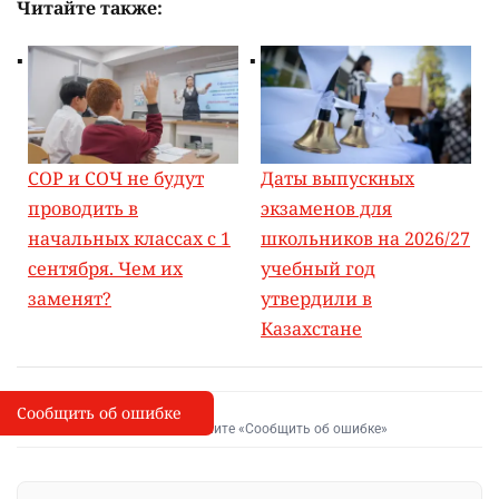
Читайте также:
СОР и СОЧ не будут
Даты выпускных
проводить в
экзаменов для
начальных классах с 1
школьников на 2026/27
сентября. Чем их
учебный год
заменят?
утвердили в
Казахстане
Сообщить об ошибке
Сообщить об опечатке
I
Выделите фрагмент и нажмите «Сообщить об ошибке»