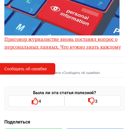
Приговор журналистке вновь поставил вопрос о
персональных данных. Что нужно знать каждому
Сообщить об ошибке
Сообщить об опечатке
I
Выделите фрагмент и нажмите «Сообщить об ошибке»
Была ли эта статья полезной?
4
3
Поделиться