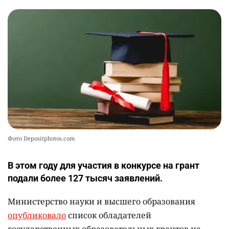
📹 В семи турмаршрутах Бурабая
10
устанавливают поворотные камеры с
видеоаналитикой
2311
1
21
Фото Depositphotos.com
В этом году для участия в конкурсе на грант
подали более 127 тысяч заявлений.
Министерство науки и высшего образования
опубликовало
список обладателей