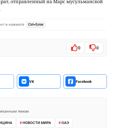
арат, отправленный на Марс мусульманской
.
ент и нажмите
Ctrl+Enter
0
0
VK
Facebook
 связанным темам
ИЦИНА
НОВОСТИ МИРА
ОАЭ