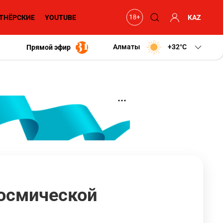
ТНЁРСКИЕ
YOUTUBE
KAZ
Алматы
+32
C
Прямой эфир
космической