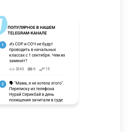
ПОПУЛЯРНОЕ В НАШЕМ
TELEGRAM-КАНАЛЕ
✍️ СОР и СОЧ не будут
1
проводить в начальных
классах с 1 сентября. Чем их
заменят?
3243
6
15
🗣 "Мама, я не хотела этого".
2
Переписку из телефона
Нурай Серикбай в день
похищения зачитали в суде
3147
0
21
🗣 Мужчина сказал тост на
3
свадьбе и заработал