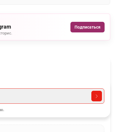
agram
Подписаться
сторис.
ю.