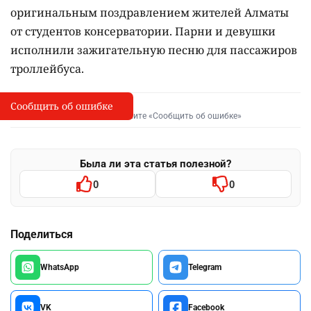
оригинальным поздравлением жителей Алматы
от студентов консерватории. Парни и девушки
исполнили зажигательную песню для пассажиров
троллейбуса.
Сообщить об ошибке
Сообщить об опечатке
I
Выделите фрагмент и нажмите «Сообщить об ошибке»
Была ли эта статья полезной?
0
0
Поделиться
WhatsApp
Telegram
VK
Facebook