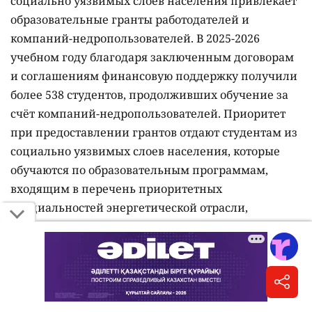
социально уязвимых слоев населения привлекает
образовательные гранты работодателей и
компаний-недропользователей. В 2025-2026
учебном году благодаря заключенным договорам
и соглашениям финансовую поддержку получили
более 538 студентов, продолживших обучение за
счёт компаний-недропользователей. Приоритет
при предоставлении грантов отдают студентам из
социально уязвимых слоев населения, которые
обучаются по образовательным программам,
входящим в перечень приоритетных
специальностей энергетической отрасли,
утвержденный Министерством энергетики. К этой
категории относятся дети-сироты, лица с
инвалидностью, дети, оставшиеся без попечения
родителей, студенты, родители которых имеют
инвалидность или воспитывают детей с