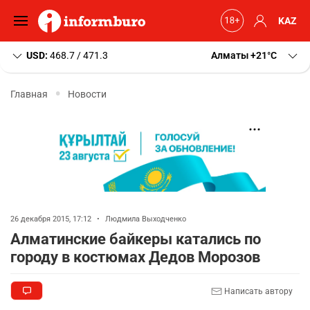
KAZ
USD:
468.7 / 471.3
Алматы
+21
C
Главная
Новости
26 декабря 2015, 17:12
•
Людмила Выходченко
Алматинские байкеры катались по
городу в костюмах Дедов Морозов
Написать автору