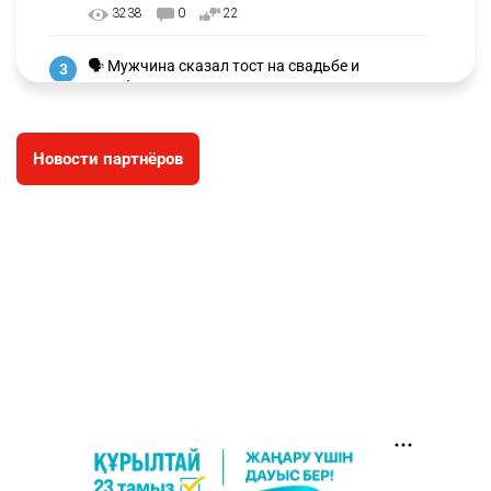
3238
0
22
🗣 Мужчина сказал тост на свадьбе и
3
заработал уголовное дело
3006
11
88
Новости партнёров
🐏 Скота больше, а мясо дороже. Почему в
4
Казахстане продолжают расти цены на
баранину и конину
2678
5
18
⚠️ Доброе утро, друзья! Предлагаем обзор
5
главных новостей за 4 августа
2788
0
1
🗣Глава государства направил телеграмму
6
соболезнования родным и близким Халық
қаһарманы Ивана Гапича
2771
2
42