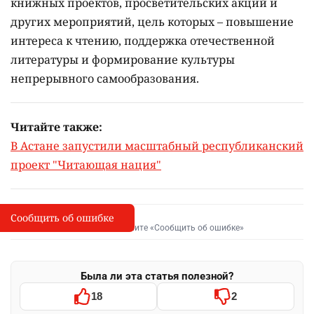
книжных проектов, просветительских акций и
других мероприятий, цель которых –
повышение
интереса к чтению, поддержка отечественной
литературы и формирование культуры
непрерывного самообразования.
Читайте также:
В Астане запустили масштабный республиканский
проект "Читающая нация"
Сообщить об ошибке
Сообщить об опечатке
I
Выделите фрагмент и нажмите «Сообщить об ошибке»
Была ли эта статья полезной?
18
2