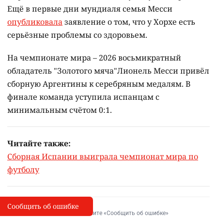
Ещё в первые дни мундиаля семья Месси
опубликовала
заявление о том, что у Хорхе есть
серьёзные проблемы со здоровьем.
На чемпионате мира – 2026 восьмикратный
обладатель "Золотого мяча"Лионель Месси привёл
сборную Аргентины к серебряным медалям. В
финале команда уступила испанцам с
минимальным счётом 0:1.
Читайте также:
Сборная Испании выиграла чемпионат мира по
футболу
Сообщить об ошибке
Сообщить об опечатке
I
Выделите фрагмент и нажмите «Сообщить об ошибке»