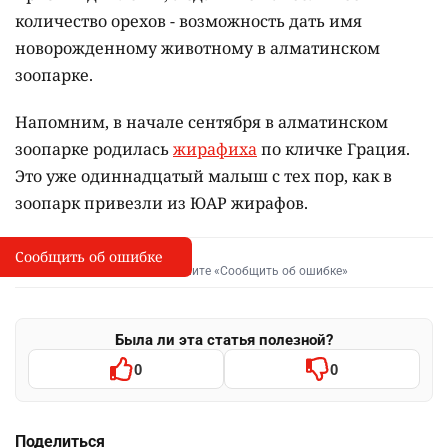
количество орехов - возможность дать имя
новорожденному животному в алматинском
зоопарке.
Напомним, в начале сентября в алматинском
зоопарке родилась
жирафиха
по кличке Грация.
Это уже одиннадцатый малыш с тех пор, как в
зоопарк привезли из ЮАР жирафов.
Сообщить об ошибке
Сообщить об опечатке
I
Выделите фрагмент и нажмите «Сообщить об ошибке»
Была ли эта статья полезной?
0
0
Поделиться