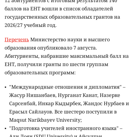
12 абитуриентов с итоговым результатом 140
баллов на ЕНТ вошли в список обладателей
государственных образовательных грантов на
2026/27 учебный год.
Перечень
Министерство науки и высшего
образования опубликовало 7 августа.
Абитуриенты, набравшие максимальный балл на
ЕНТ, получили гранты по шести группам
образовательных программ:
"Международные отношения и дипломатия" –
Жасур Нишанбаев, Нурганат Канат, Назерке
Сарсенбай, Инкар Кыдырбек, Жандос Нурбаев и
Ерасыл Сайлауов. Все шестеро поступили в
Maqsut Narikbayev University;
"Подготовка учителей иностранного языка" –
Али Лоян (SDU University) и Айсултан