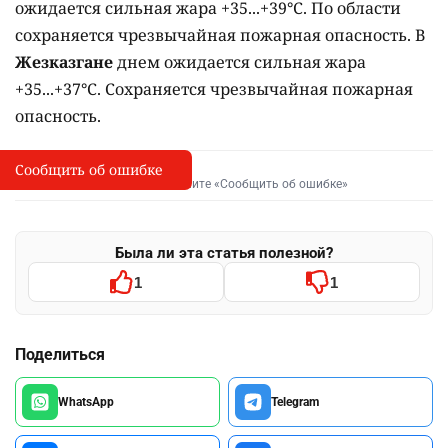
ожидается сильная жара +35...+39°C. По области
сохраняется чрезвычайная пожарная опасность. В
Жезказгане
днем ожидается сильная жара
+35...+37°C. Сохраняется чрезвычайная пожарная
опасность.
Сообщить об ошибке
Сообщить об опечатке
I
Выделите фрагмент и нажмите «Сообщить об ошибке»
Была ли эта статья полезной?
1
1
Поделиться
WhatsApp
Telegram