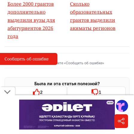
Более 2000 грантов
Сколько
дополнительно
образовательных
выделили вузы для
грантов выделили
абитуриентов 2026
акиматы регионов
года
Сообщить об ошибке
Сообщить об опечатке
I
Выделите фрагмент и нажмите «Сообщить об ошибке»
Была ли эта статья полезной?
2
1
Поделиться
WhatsApp
Telegram