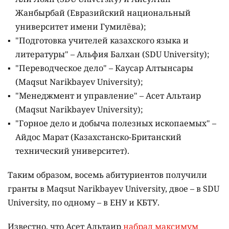
Жанбырбай (Евразийский национальный
университет имени Гумилёва);
"Подготовка учителей казахского языка и
литературы" – Альфия Балхан (SDU University);
"Переводческое дело" – Каусар Алтынсары
(Maqsut Narikbayev University);
"Менеджмент и управление" – Асет Альтаир
(Maqsut Narikbayev University);
"Горное дело и добыча полезных ископаемых" –
Айдос Марат (Казахстанско-Британский
технический университет).
Таким образом, восемь абитуриентов получили
гранты в Maqsut Narikbayev University, двое – в SDU
University, по одному – в ЕНУ и КБТУ.
Известно, что Асет Альтаир
набрал максимум