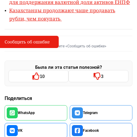
для поддержания валютной доли активов ЕНПФ
Казахстанцы продолжают чаще продавать
рубли, чем покупать
Сообщить об ошибке
Сообщить об опечатке
I
Выделите фрагмент и нажмите «Сообщить об ошибке»
Была ли эта статья полезной?
10
3
Поделиться
WhatsApp
Telegram
VK
Facebook