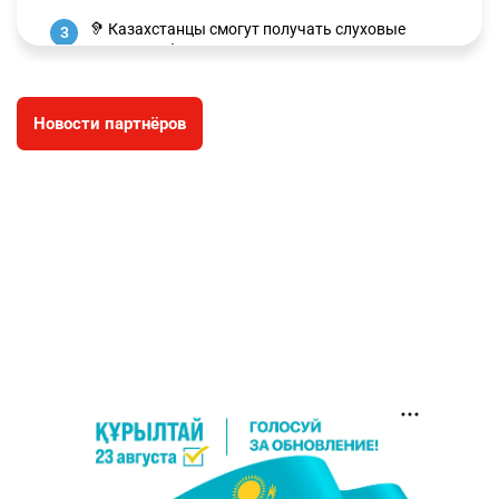
🦻 Казахстанцы смогут получать слуховые
3
аппараты без инвалидности
2609
3
28
Новости партнёров
🐏 Скота больше, а мясо дороже. Почему в
4
Казахстане продолжают расти цены на
баранину и конину
2810
5
18
🏠 Оправданному пастуху из Актобе подарили
5
квартиру
2602
7
74
👀 Опубликован список обладателей
6
образовательных грантов
2552
0
9
❗️ Эксперты дали оценку видео с Нурай
7
Серикбай, которое записали в полиции