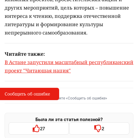
других мероприятий, цель которых –
повышение
интереса к чтению, поддержка отечественной
литературы и формирование культуры
непрерывного самообразования.
Читайте также:
В Астане запустили масштабный республиканский
проект "Читающая нация"
Сообщить об ошибке
Сообщить об опечатке
I
Выделите фрагмент и нажмите «Сообщить об ошибке»
Была ли эта статья полезной?
27
2