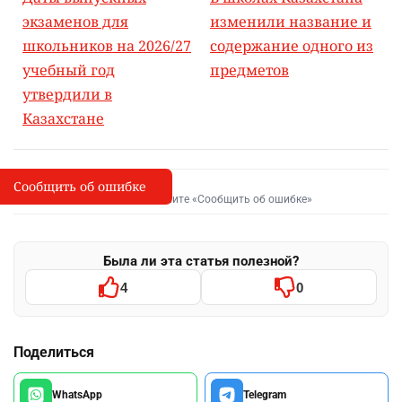
экзаменов для
изменили название и
школьников на 2026/27
содержание одного из
учебный год
предметов
утвердили в
Казахстане
Сообщить об ошибке
Сообщить об опечатке
I
Выделите фрагмент и нажмите «Сообщить об ошибке»
Была ли эта статья полезной?
4
0
Поделиться
WhatsApp
Telegram