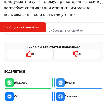
придумали такую систему, при которой велосипед
не требует специальной станции, им можно
пользоваться и оставлять где угодно.
Сообщить об ошибке
Сообщить об опечатке
I
Выделите фрагмент и нажмите «Сообщить об ошибке»
Была ли эта статья полезной?
0
0
Поделиться
WhatsApp
Telegram
VK
Facebook