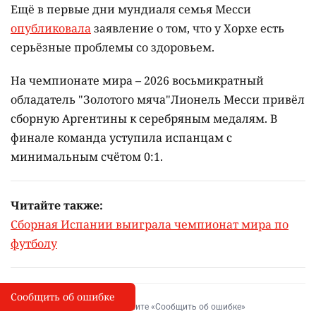
Ещё в первые дни мундиаля семья Месси
опубликовала
заявление о том, что у Хорхе есть
серьёзные проблемы со здоровьем.
На чемпионате мира – 2026 восьмикратный
обладатель "Золотого мяча"Лионель Месси привёл
сборную Аргентины к серебряным медалям. В
финале команда уступила испанцам с
минимальным счётом 0:1.
Читайте также:
Сборная Испании выиграла чемпионат мира по
футболу
Сообщить об ошибке
Сообщить об опечатке
I
Выделите фрагмент и нажмите «Сообщить об ошибке»