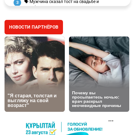
🗣 Мужчина сказал тост на свадьбе и
3
заработал уголовное дело
3030
11
88
НОВОСТИ ПАРТНЁРОВ
🐏 Скота больше, а мясо дороже. Почему в
4
Казахстане продолжают расти цены на
баранину и конину
2721
5
18
⚠️ Доброе утро, друзья! Предлагаем обзор
5
главных новостей за 4 августа
2815
0
1
🗣Глава государства направил телеграмму
6
соболезнования родным и близким Халық
қаһарманы Ивана Гапича
2788
2
42
🇫🇷 Клуб ПСЖ объявил об открытии своей
7
футбольной академии в Астане