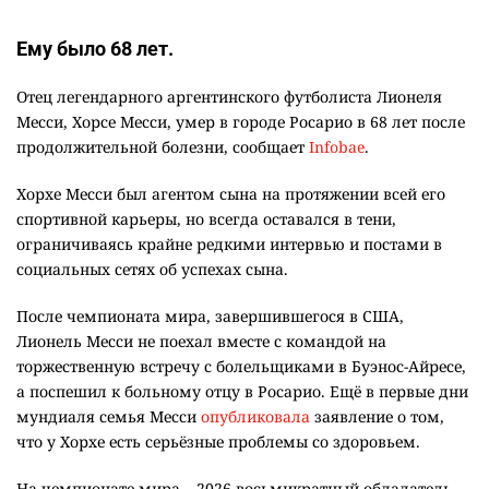
🪱 "Мы думаем, что правим миром, но это не
9
так". Как дьявольские черви меняют наше
представление о жизни на Земле
2400
0
13
💬 Прокуроры подали в суд ходатайство о
10
смягчении наказания для журналистки
Александры Алёховой
2373
0
29
Фото с сайта news.sportbox.ru
Ему было 68 лет.
Отец легендарного аргентинского футболиста Лионеля
Месси, Хорсе Месси, умер в городе Росарио в 68 лет после
продолжительной болезни, сообщает
Infobae
.