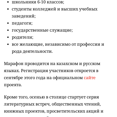
повысить уровень своих знаний и эрудиции, но и
получить за это денежный приз,
сообщает
городской акимат.
Марафону "Читающая нация" стартует в сентябре.
Соответствующий меморандум ранее подписали
акимат столицы и общественный фонд "Кітап
оқитын ұлт – Читающая нация".
За полгода
участникам марафона предстоит прочитать 15
книг, а затем пройти тестирование и серию
интеллектуальных квизов. По итогам испытаний
определят лучшие команды в каждой категории
участников.
За первое место предусмотрен денежный приз в
600 000 тенге, за второе место – 450 000 тенге, за
третье место – 300 000 тенге.