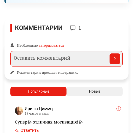
Была ли эта статья полезной?
34
2
Поделиться
WhatsApp
Telegram
VK
Facebook
Ещё по теме
Новости и материалы Informburo.kz по связанным темам
АСТАНА
КНИГИ
ОБЩЕСТВО
ПОДПИШИТЕСЬ НА НАС