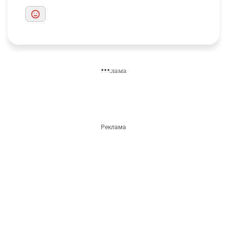
Informburo.kz в Telegram
Оперативные новости и важные материалы в одном
канале.
Подписаться
КОММЕНТАРИИ
1
Необходимо
авторизоваться
Комментарии проходят модерацию.
Популярные
Новые