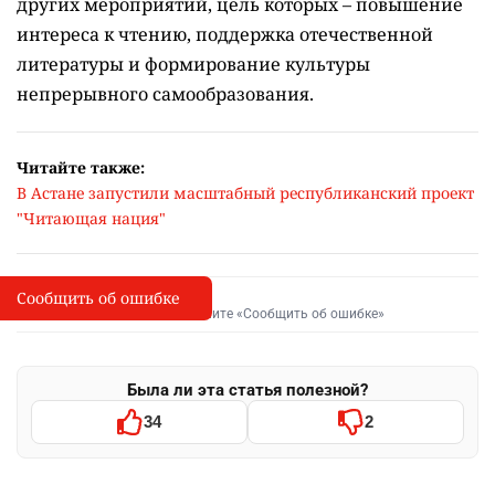
Присоединиться к марафону "Читающая нация"
могут:
школьники 6-10 классов;
студенты колледжей и высших учебных
заведений;
педагоги;
государственные служащие;
родители;
все желающие, независимо от профессии и
рода деятельности.
Марафон проводится на казахском и русском
языках.
Регистрация участников откроется в
сентябре этого года на официальном
сайте
проекта.