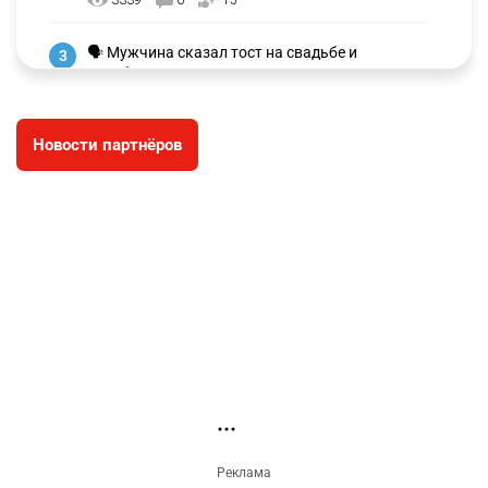
ПОПУЛЯРНОЕ В НАШЕМ TELEGRAM-КАНАЛЕ
🗣 "Мама, я не хотела этого". Переписку из
1
телефона Нурай Серикбай в день похищения
зачитали в суде
3342
0
25
✍️ СОР и СОЧ не будут проводить в начальных
2
классах с 1 сентября. Чем их заменят?
3339
6
15
🗣 Мужчина сказал тост на свадьбе и
3
заработал уголовное дело
3041
11
88
Новости партнёров
🐏 Скота больше, а мясо дороже. Почему в
4
Казахстане продолжают расти цены на