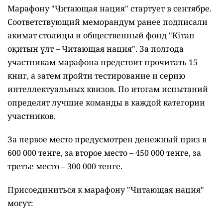
Фото Depositphotos.com
Столица одной из первых присоединилась к
масштабному республиканскому проекту
"Читающая нация".
Астана одной из первых присоединилась к
масштабному республиканскому проекту
"Читающая нация". Жители столицы теперь могут
участвовать в одноимённом марафоне и не только