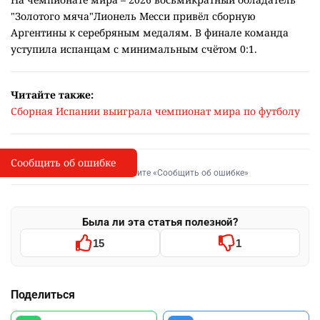
Хорхе Месси был агентом сына на протяжении всей его
спортивной карьеры, но всегда оставался в тени,
ограничиваясь крайне редкими интервью и постами в
социальных сетях об успехах сына.
После чемпионата мира, завершившегося в США,
Лионель Месси не поехал вместе с командой на
торжественную встречу с болельщиками в Буэнос-Айресе,
а поспешил к больному отцу в Росарио. Ещё в первые дни
мундиаля семья Месси
опубликовала
заявление о том,
что у Хорхе есть серьёзные проблемы со здоровьем.
На чемпионате мира – 2026 восьмикратный обладатель
"Золотого мяча"Лионель Месси привёл сборную
Аргентины к серебряным медалям. В финале команда
уступила испанцам с минимальным счётом 0:1.
Читайте также:
Сборная Испании выиграла чемпионат мира по футболу