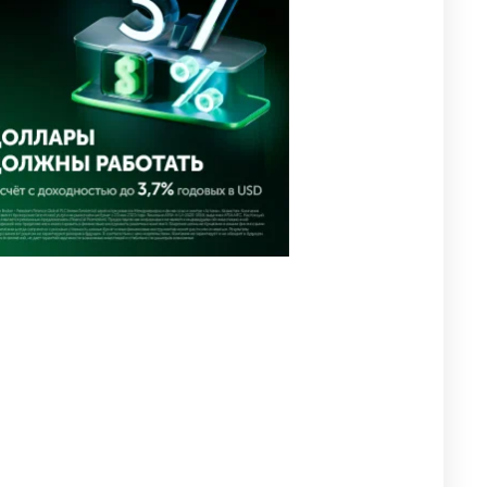
иены
2663
1
16
💬 Димаш Кудайберген
4
ответил на критику нового
клипа
2689
6
77
❌ США готовят закон об
5
экстренном отключении ИИ
2755
1
39
⚠️ Доброе утро, друзья!
6
Предлагаем обзор главных
новостей за 4 августа
2439
0
1
🗣Глава государства
7
направил телеграмму
соболезнования родным и