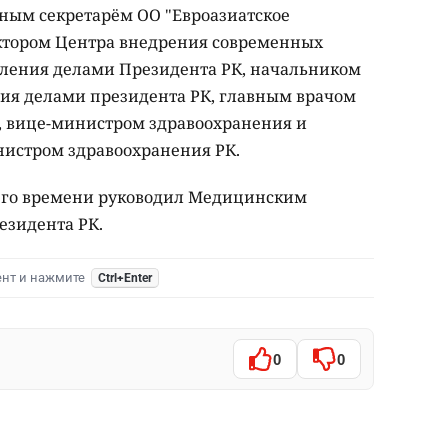
ным секретарём ОО "Евроазиатское
ектором Центра внедрения современных
ления делами Президента РК, начальником
ия делами президента РК, главным врачом
, вице-министром здравоохранения и
нистром здравоохранения РК.
щего времени руководил Медицинским
езидента РК.
ент и нажмите
Ctrl+Enter
0
0