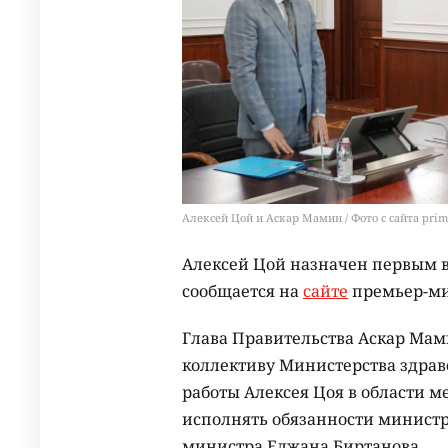
Алексей Цой и Аскар Мамин / Фото с сайта prim
Алексей Цой назначен первым 
сообщается на
сайте
премьер-ми
Глава Правительства Аскар Мам
коллективу Министерства здрав
работы Алексея Цоя в области 
исполнять обязанности министр
министра Елжана Биртанова.