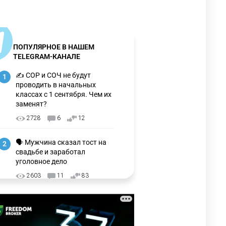
ПОПУЛЯРНОЕ В НАШЕМ
TELEGRAM-КАНАЛЕ
✍️ СОР и СОЧ не будут
1
проводить в начальных
классах с 1 сентября. Чем их
заменят?
2728
6
12
🗣 Мужчина сказал тост на
2
свадьбе и заработал
уголовное дело
2603
11
83
🇺🇸🇯🇵 США и Япония
3
провели совместную
интервенцию для спасения