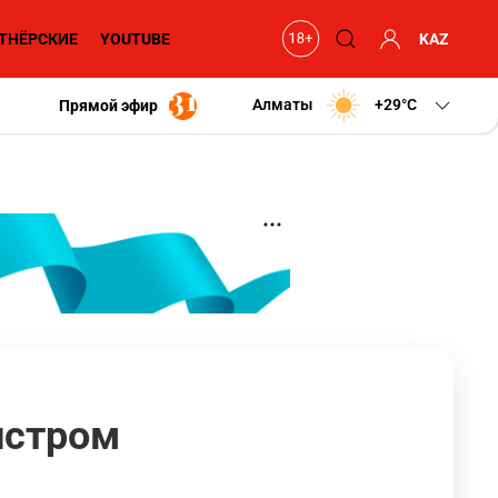
ТНЁРСКИЕ
YOUTUBE
KAZ
Алматы
+29
C
Прямой эфир
истром