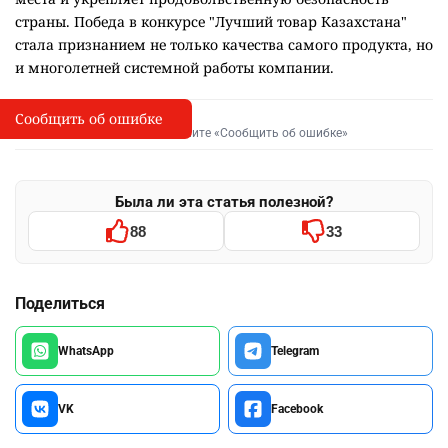
страны. Победа в конкурсе "Лучший товар Казахстана"
стала признанием не только качества самого продукта, но
и многолетней системной работы компании.
Сообщить об ошибке
Сообщить об опечатке
I
Выделите фрагмент и нажмите «Сообщить об ошибке»
Была ли эта статья полезной?
88
33
Поделиться
WhatsApp
Telegram
VK
Facebook