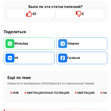
Была ли эта статья полезной?
40
6
Поделиться
WhatsApp
Telegram
VK
Facebook
Ещё по теме
Новости и материалы Informburo.kz по связанным темам
КНБ
МИГРАЦИОННАЯ ПОЛИЦИЯ
МИГРАЦИЯ
НАРУ