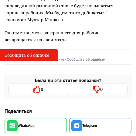
справедливой рыночной ставке будет повышаться
зарплата рабочих. Мы будем этого добиваться", –
заключил Мухтар Манкеев.
Он отметил, что с завтрашнего дня рабочие
возвращаются на свои места.
Сообщить об ошибке
Сообщить об опечатке
I
Выделите фрагмент и нажмите «Сообщить об ошибке»
Была ли эта статья полезной?
0
0
Поделиться
WhatsApp
Telegram