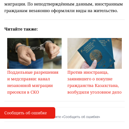
миграции. По неподтверждённым данным, иностранным
гражданам незаконно оформляли виды на жительство.
Читайте также:
Поддельные разрешения
Против иностранца,
и медсправки: канал
заявившего о покупке
незаконной миграции
гражданства Казахстана,
пресекли в СКО
возбудили уголовное дело
Сообщить об ошибке
Сообщить об опечатке
I
Выделите фрагмент и нажмите «Сообщить об ошибке»