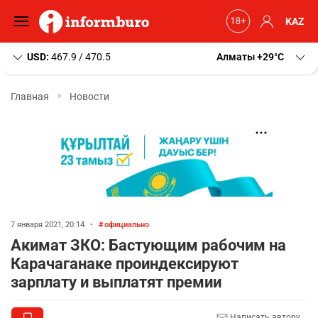
KAZ
USD:
467.9 / 470.5
Алматы
+29
C
Главная
Новости
7 января 2021, 20:14
•
официально
Акимат ЗКО: Бастующим рабочим на
Карачаганаке проиндексируют
зарплату и выплатят премии
Написать автору