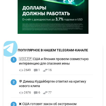
ПОПУЛЯРНОЕ В НАШЕМ TELEGRAM-КАНАЛЕ
🇺🇸🇯🇵 США и Япония провели совместную
1
интервенцию для спасения иены
2649
1
16
💬 Димаш Кудайберген ответил на критику
2
нового клипа
2676
6
77
❌ США готовят закон об экстренном
3