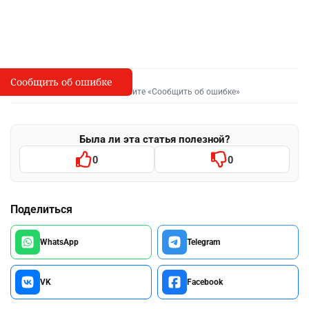
Сообщить об ошибке
Сообщить об опечатке
I
Выделите фрагмент и нажмите «Сообщить об ошибке»
Была ли эта статья полезной?
0
0
Поделиться
WhatsApp
Telegram
VK
Facebook