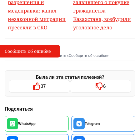
разрешения и
заявившего о покупке
медсправки: канал
гражданства
незаконной миграции
Казахстана, возбудили
пресекли в СКО
уголовное дело
Сообщить об ошибке
Сообщить об опечатке
I
Выделите фрагмент и нажмите «Сообщить об ошибке»
Была ли эта статья полезной?
37
6
Поделиться
WhatsApp
Telegram