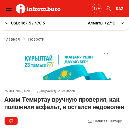
KAZ
USD:
467.5 / 470.5
Алматы
+27
C
Главная
Новости
25 мая 2018, 16:05
•
Динмухамед Бейсембаев
Аким Темиртау вручную проверил, как
положили асфальт, и остался недоволен
Написать автору