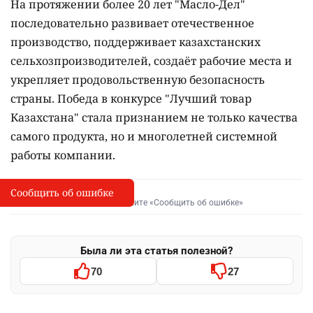
На протяжении более 20 лет "Масло-Дел"
последовательно развивает отечественное
производство, поддерживает казахстанских
сельхозпроизводителей, создаёт рабочие места и
укрепляет продовольственную безопасность
страны. Победа в конкурсе "Лучший товар
Казахстана" стала признанием не только качества
самого продукта, но и многолетней системной
работы компании.
Сообщить об ошибке
Сообщить об опечатке
I
Выделите фрагмент и нажмите «Сообщить об ошибке»
Была ли эта статья полезной?
70
27