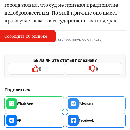
города заявил, что суд не признал предприятие
недобросовестным. По этой причине оно имеет
право участвовать в государственных тендерах.
Сообщить об ошибке
Сообщить об опечатке
I
Выделите фрагмент и нажмите «Сообщить об ошибке»
Была ли эта статья полезной?
0
0
Поделиться
WhatsApp
Telegram
VK
Facebook