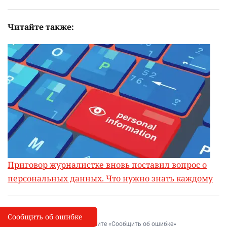
Читайте также:
Приговор журналистке вновь поставил вопрос о
персональных данных. Что нужно знать каждому
Сообщить об ошибке
Сообщить об опечатке
I
Выделите фрагмент и нажмите «Сообщить об ошибке»