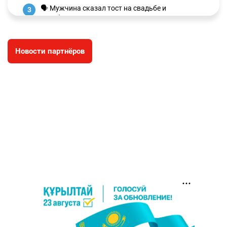
🗣 Мужчина сказал тост на свадьбе и
3
заработал уголовное дело
2944
11
88
Новости партнёров
⚠️ Доброе утро, друзья! Предлагаем обзор
4
главных новостей за 4 августа
2744
0
1
🗣Глава государства направил телеграмму
5
соболезнования родным и близким Халық
қаһарманы Ивана Гапича
2735
2
42
🇫🇷 Клуб ПСЖ объявил об открытии своей
6
футбольной академии в Астане
2781
2
40
🚗 Казахстанцев убедили оформить
7
автокредиты за вознаграждение