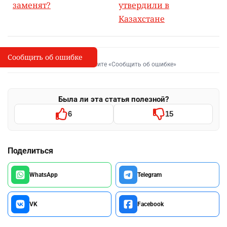
заменят?
утвердили в
Казахстане
Сообщить об ошибке
Сообщить об опечатке
I
Выделите фрагмент и нажмите «Сообщить об ошибке»
Была ли эта статья полезной?
6
15
Поделиться
WhatsApp
Telegram
VK
Facebook