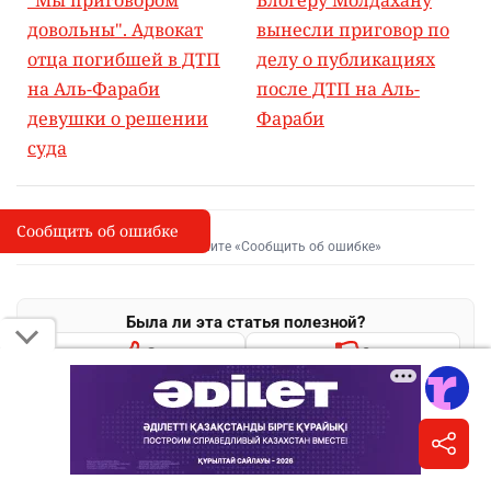
довольны". Адвокат
вынесли приговор по
отца погибшей в ДТП
делу о публикациях
на Аль-Фараби
после ДТП на Аль-
девушки о решении
Фараби
суда
Сообщить об ошибке
Сообщить об опечатке
I
Выделите фрагмент и нажмите «Сообщить об ошибке»
Была ли эта статья полезной?
3
0
Поделиться
WhatsApp
Telegram