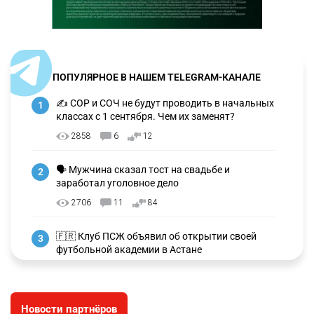
ПОПУЛЯРНОЕ В НАШЕМ TELEGRAM-КАНАЛЕ
✍️ СОР и СОЧ не будут проводить в начальных
1
классах с 1 сентября. Чем их заменят?
2858
6
12
🗣 Мужчина сказал тост на свадьбе и
2
заработал уголовное дело
2706
11
84
🇫🇷 Клуб ПСЖ объявил об открытии своей
3
футбольной академии в Астане
2601
2
39
🇺🇸🇯🇵 США и Япония провели совместную
4
Новости партнёров