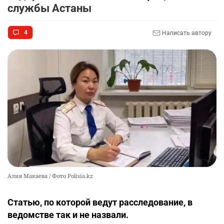
⚠️ Доброе утро, друзья! Предлагаем обзор
службы Астаны
9
главных новостей за 4 августа
2526
0
1
4
Написать автору
🗣Глава государства направил телеграмму
10
соболезнования родным и близким Халық
қаһарманы Ивана Гапича
2588
2
41
Алия Макаева / Фото Polisia.kz
Статью, по которой ведут расследование, в
ведомстве так и не назвали.