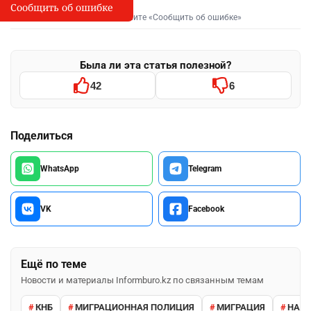
Сообщить об ошибке
Сообщить об опечатке
I
Выделите фрагмент и нажмите «Сообщить об ошибке»
Была ли эта статья полезной?
42
6
Поделиться
WhatsApp
Telegram
VK
Facebook
Ещё по теме
Новости и материалы Informburo.kz по связанным темам
КНБ
МИГРАЦИОННАЯ ПОЛИЦИЯ
МИГРАЦИЯ
НАРУ