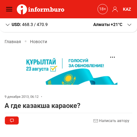
KAZ
USD:
468.3 / 470.9
Алматы
+21
C
Главная
Новости
9 декабря 2013, 06:12
•
А где казакша караоке?
Написать автору