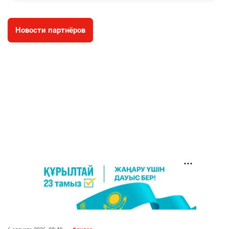
2650
2
42
Новости партнёров
🇫🇷 Клуб ПСЖ объявил об открытии своей
4
футбольной академии в Астане
2644
2
39
🇺🇸🇯🇵 США и Япония провели совместную
5
интервенцию для спасения иены
2695
1
16
💬 Димаш Кудайберген ответил на критику
6
нового клипа
2723
6
77
🐏 Скота больше, а мясо дороже. Почему в
7
Казахстане продолжают расти цены на
баранину и конину
2459
5
17