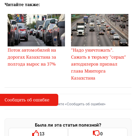
Читайте также:
Поток автомобилей на
"Надо уничтожать".
дорогах Казахстана за
Сажать в тюрьму "серых"
полгода вырос на 37%
автодилеров призвал
глава Минторга
Казахстана
Сообщить об ошибке
Сообщить об опечатке
I
Выделите фрагмент и нажмите «Сообщить об ошибке»
Была ли эта статья полезной?
13
0