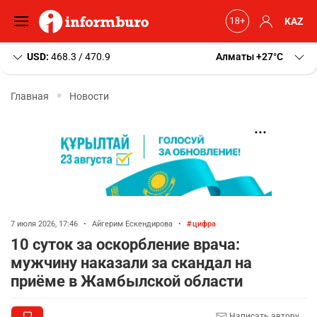
KAZ
USD:
468.3 / 470.9
Алматы
+27
C
Главная
Новости
7 июля 2026, 17:46
•
Айгерим Ескендирова
•
цифра
10 суток за оскорбление врача:
мужчину наказали за скандал на
приёме в Жамбылской области
Написать автору