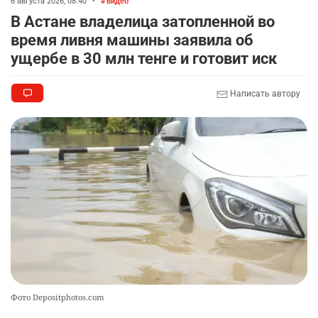
6 августа 2026, 08:40
•
видео
🗣 620 человек освободили из колоний по
8
В Астане владелица затопленной во
амнистии
время ливня машины заявила об
2353
3
18
ущербе в 30 млн тенге и готовит иск
🏠 Оправданному пастуху из Актобе подарили
9
Написать автору
квартиру
2347
7
72
🎬 Умер известный казахстанский
10
кинорежиссёр Ардак Амиркулов
2323
0
50
Фото Depositphotos.com