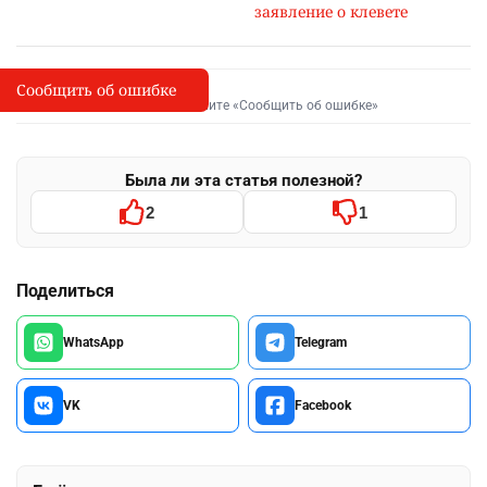
заявление о клевете
Сообщить об ошибке
Сообщить об опечатке
I
Выделите фрагмент и нажмите «Сообщить об ошибке»
Была ли эта статья полезной?
2
1
Поделиться
WhatsApp
Telegram
VK
Facebook