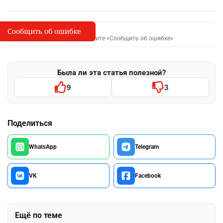
Сообщить об ошибке
Сообщить об опечатке
I
Выделите фрагмент и нажмите «Сообщить об ошибке»
Была ли эта статья полезной?
9
3
Поделиться
WhatsApp
Telegram
VK
Facebook
Ещё по теме