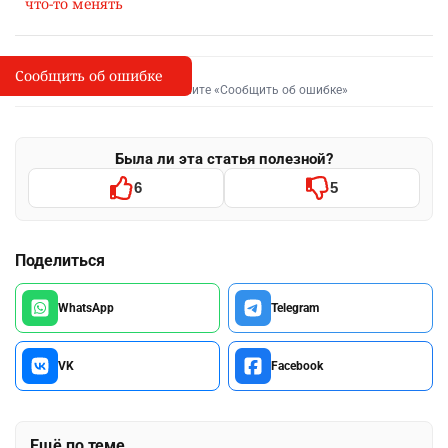
что-то менять
Сообщить об ошибке
Сообщить об опечатке
I
Выделите фрагмент и нажмите «Сообщить об ошибке»
Была ли эта статья полезной?
6
5
Поделиться
WhatsApp
Telegram
VK
Facebook
Ещё по теме