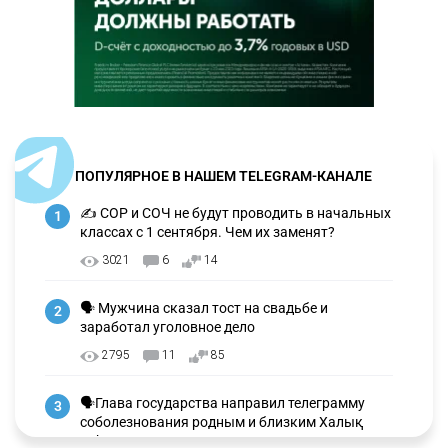
ПОПУЛЯРНОЕ В НАШЕМ TELEGRAM-КАНАЛЕ
✍️ СОР и СОЧ не будут проводить в начальных
1
классах с 1 сентября. Чем их заменят?
3021
6
14
🗣 Мужчина сказал тост на свадьбе и
2
заработал уголовное дело
2795
11
85
🗣Глава государства направил телеграмму
3
соболезнования родным и близким Халық
қаһарманы Ивана Гапича