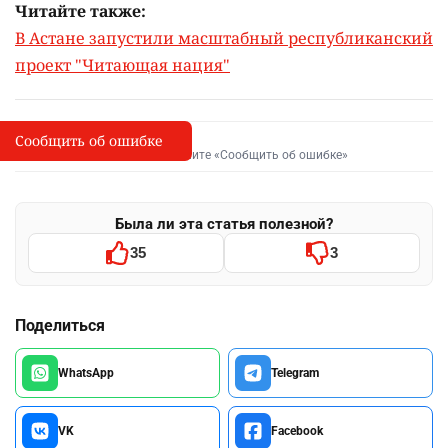
Читайте также:
В Астане запустили масштабный республиканский
проект "Читающая нация"
Сообщить об ошибке
Сообщить об опечатке
I
Выделите фрагмент и нажмите «Сообщить об ошибке»
Была ли эта статья полезной?
35
3
Поделиться
WhatsApp
Telegram
VK
Facebook