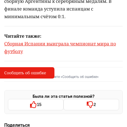
сборную Аргентины к серебряным медалям. В
финале команда уступила испанцам с
минимальным счётом 0:1.
Читайте также:
Сборная Испании выиграла чемпионат мира по
футболу
Сообщить об ошибке
Сообщить об опечатке
I
Выделите фрагмент и нажмите «Сообщить об ошибке»
Была ли эта статья полезной?
15
2
Поделиться