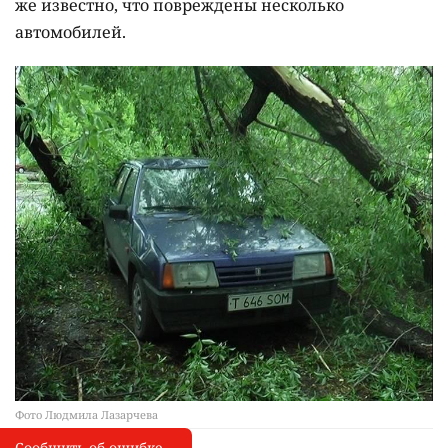
же известно, что повреждены несколько
автомобилей.
Фото Людмила Лазарчева
Сообщить об ошибке
Сообщить об опечатке
I