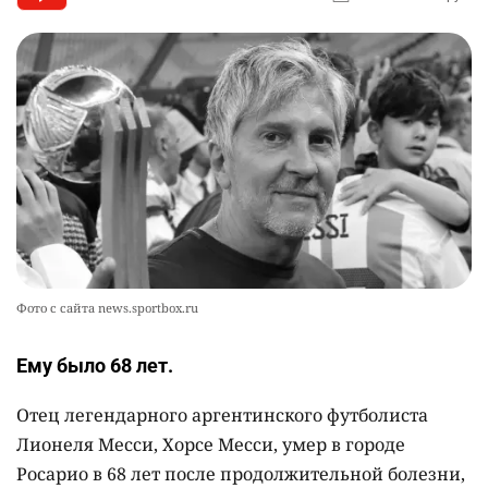
2409
0
8
🪱 "Мы думаем, что правим миром, но это не
9
так". Как дьявольские черви меняют наше
представление о жизни на Земле
2403
0
13
💬 Прокуроры подали в суд ходатайство о
10
смягчении наказания для журналистки
Александры Алёховой
2374
0
29
Фото с сайта news.sportbox.ru
Ему было 68 лет.
Отец легендарного аргентинского футболиста
Лионеля Месси, Хорсе Месси, умер в городе
Росарио в 68 лет после продолжительной болезни,