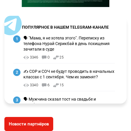
ПОПУЛЯРНОЕ В НАШЕМ TELEGRAM-КАНАЛЕ
🗣 "Мама, я не хотела этого". Переписку из
1
телефона Нурай Серикбай в день похищения
зачитали в суде
3346
0
25
✍️ СОР и СОЧ не будут проводить в начальных
2
классах с 1 сентября. Чем их заменят?
3340
6
15
🗣 Мужчина сказал тост на свадьбе и
3
заработал уголовное дело
3042
11
88
Новости партнёров
🐏 Скота больше, а мясо дороже. Почему в
4