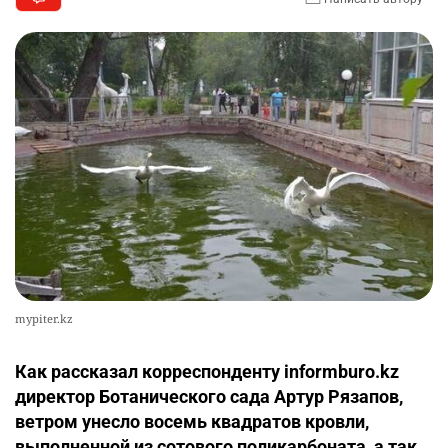
mypiter.kz
Как рассказал корреспонденту informburo.kz
директор Ботанического сада Артур Рязапов,
ветром унесло восемь квадратов кровли,
выполненной из сотового поликарбоната, а так