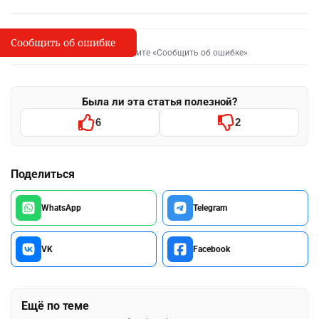
Сообщить об ошибке
Сообщить об опечатке
I
Выделите фрагмент и нажмите «Сообщить об ошибке»
Была ли эта статья полезной?
6
2
Поделиться
WhatsApp
Telegram
VK
Facebook
Ещё по теме