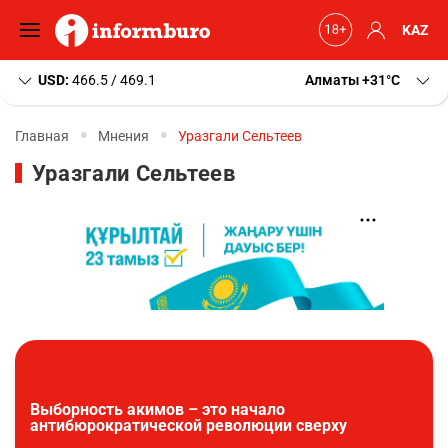
KAZ
USD:
466.5 / 469.1
Алматы
+31
C
Главная
Мнения
Уразгали Сельтеев
Уразгали Сельтеев
Выборность акимов – это начало
антибюрократической революции сверху