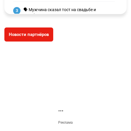
🗣 Мужчина сказал тост на свадьбе и
3
заработал уголовное дело
3030
11
88
Новости партнёров
🐏 Скота больше, а мясо дороже. Почему в
4
Казахстане продолжают расти цены на
баранину и конину
2721
5
18
⚠️ Доброе утро, друзья! Предлагаем обзор
5
главных новостей за 4 августа
2815
0
1
🗣Глава государства направил телеграмму
6
соболезнования родным и близким Халық
қаһарманы Ивана Гапича
2788
2
42