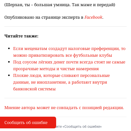
(Шерхан, ты – большая умница. Так маме и передай)
Опубликовано на странице эксперта в
Facebook
.
Читайте также:
Если меценатам создадут налоговые преференции, то
можно приватизировать все футбольные клубы
Под соусом лёгких денег почти всегда стоят не самые
прозрачные методы и чистые намерения
Плохие люди, которые сливают персональные
данные, не инопланетяне, а работают внутри
банковской системы
Мнение автора может не совпадать с позицией редакции.
Сообщить об ошибке
Сообщить об опечатке
I
Выделите фрагмент и нажмите «Сообщить об ошибке»