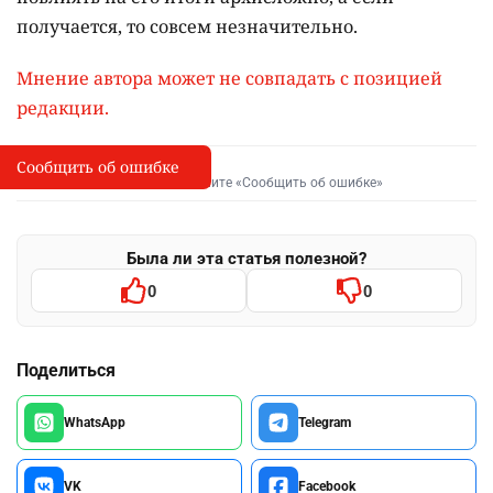
получается, то совсем незначительно.
Мнение автора может не совпадать с позицией
редакции.
Сообщить об ошибке
Сообщить об опечатке
I
Выделите фрагмент и нажмите «Сообщить об ошибке»
Была ли эта статья полезной?
0
0
Поделиться
WhatsApp
Telegram
VK
Facebook