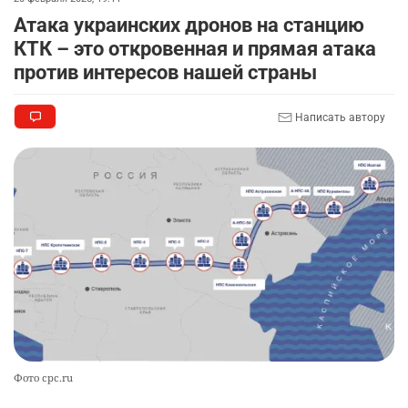
Атака украинских дронов на станцию
🩷 🚛 Wildberries построит склады в Астане и
9
КТК – это откровенная и прямая атака
Алматы. Почему это важно для логистики
против интересов нашей страны
Казахстана
2383
3
50
Написать автору
🇫🇷 Клуб ПСЖ объявил об открытии своей
10
футбольной академии в Астане
2565
2
38
Фото cpc.ru