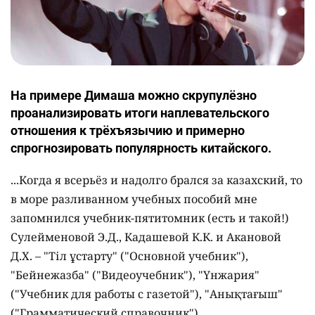
На примере Димаша можно скрупулёзно
проанализировать итоги наплевательского
отношения к трёхъязычию и примерно
спрогнозировать популярность китайского.
...Когда я всерьёз и надолго брался за казахский, то
в море разливанном учебных пособий мне
запомнился учебник-пятитомник (есть и такой!)
Сулейменовой Э.Д., Кадашевой К.К. и Акановой
Д.Х. – "Тіл ұстарту" ("Основной учебник"),
"Бейнежазба" ("Видеоучебник"), "Үнжария"
("Учебник для работы с газетой"), "Анықтағыш"
("Грамматический справочник")…