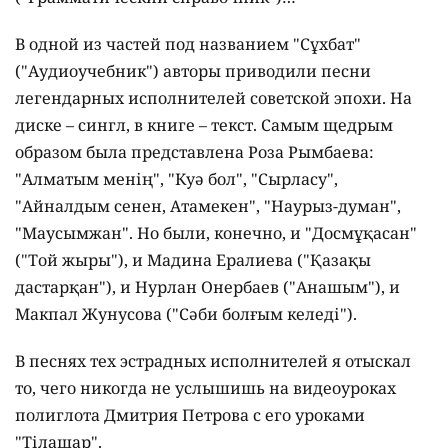
В одной из частей под названием "Сұхбат"
("Аудиоучебник") авторы приводили песни
легендарных исполнителей советской эпохи. На
диске – сингл, в книге – текст. Самым щедрым
образом была представлена Роза Рымбаева:
"Алматым менің", "Куә бол", "Сырласу",
"Айналдым сенен, Атамекен", "Наурыз-думан",
"Маусымжан". Но были, конечно, и "Досмұқасан"
("Той жыры"), и Мадина Ералиева ("Қазақы
дастарқан"), и Нурлан Онербаев ("Анашым"), и
Макпал Жунусова ("Сәби болғым келеді").
В песнях тех эстрадных исполнителей я отыскал
то, чего никогда не услышишь на видеоуроках
полиглота Дмитрия Петрова с его уроками
"Тілашар".