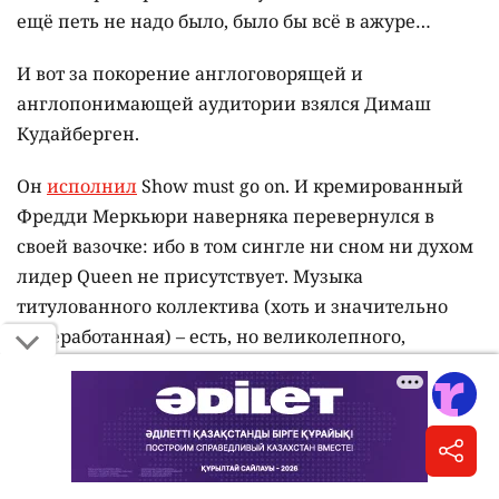
ещё петь не надо было, было бы всё в ажуре…
И вот за покорение англоговорящей и
англопонимающей аудитории взялся Димаш
Кудайберген.
Он
исполнил
Show must go on. И кремированный
Фредди Меркьюри наверняка перевернулся в
своей вазочке: ибо в том сингле ни сном ни духом
лидер Queen не присутствует. Музыка
титулованного коллектива (хоть и значительно
переработанная) – есть, но великолепного,
артикулированного, чёткого произношения
Фредди – нет и близко.
Моё тренированное ухо препода не обманешь:
abandoned places Димаш подменил на about these