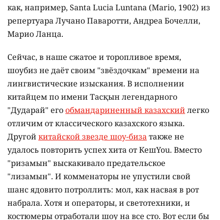
как, например, Santa Lucia Luntana (Mario, 1902) из
репертуара Лучано Паваротти, Андреа Бочелли,
Марио Ланца.
Сейчас, в наше сжатое и торопливое время,
шоубиз не даёт своим "звёздочкам" времени на
лингвистические изыскания. В исполнении
китайцем по имени Тасқын легендарного
"Дударай" его
обмандариненный казахский
легко
отличим от классического казахского языка.
Другой
китайской звезде шоу-биза
также не
удалось повторить успех хита от КешYou. Вместо
"ризамын" выскакивало предательское
"лизамын". И комменаторы не упустили свой
шанс ядовито потроллить: мол, как насвая в рот
набрала. Хотя и операторы, и светотехники, и
костюмеры отработали шоу на все сто. Вот если бы