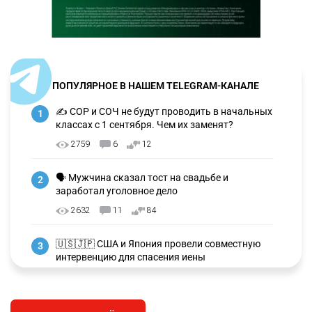
ПОПУЛЯРНОЕ В НАШЕМ TELEGRAM-КАНАЛЕ
✍️ СОР и СОЧ не будут проводить в начальных
1
классах с 1 сентября. Чем их заменят?
2759
6
12
🗣 Мужчина сказал тост на свадьбе и
2
заработал уголовное дело
2632
11
84
🇺🇸🇯🇵 США и Япония провели совместную
3
интервенцию для спасения иены
2666
1
16
💬 Димаш Кудайберген ответил на критику