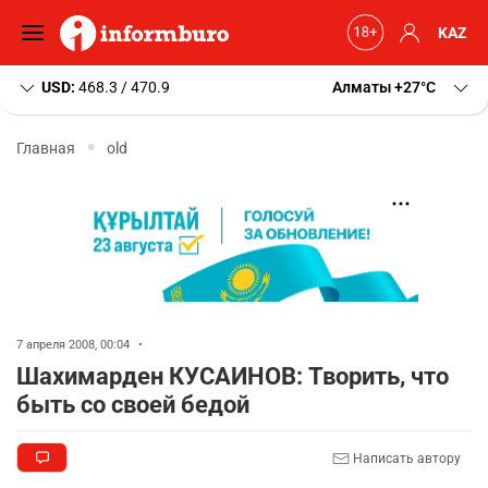
KAZ
USD:
468.3 / 470.9
Алматы
+27
C
Главная
old
7 апреля 2008, 00:04
•
Шахимарден КУСАИНОВ: Творить, что
быть со своей бедой
Написать автору