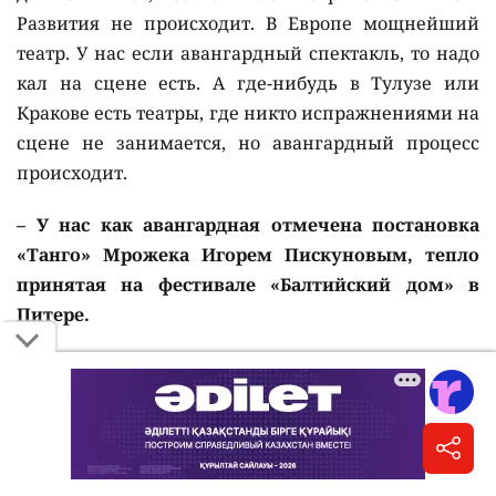
Развития не происходит. В Европе мощнейший
театр. У нас если авангардный спектакль, то надо
кал на сцене есть. А где-нибудь в Тулузе или
Кракове есть театры, где никто испражнениями на
сцене не занимается, но авангардный процесс
происходит.
– У нас как авангардная отмечена постановка
«Танго» Мрожека Игорем Пискуновым, тепло
принятая на фестивале «Балтийский дом» в
Питере.
– Пискунов, конечно, человек ищущий, но и ему
надо развиваться. А остальные просто на пенсии.
Есть спектакли, которые собирают зрителей, есть
дотации государства – и не надо никаких
движений! А что касается репертуара русских