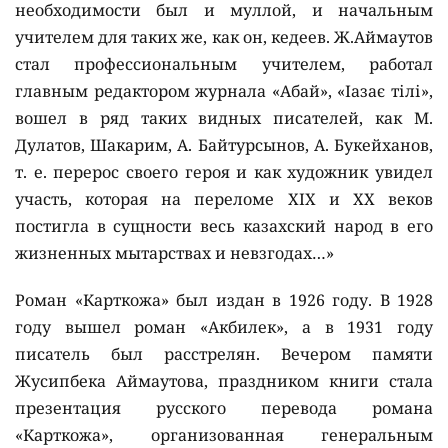
необходимости был и муллой, и начальным
учителем для таких же, как он, кедеев. Ж.Аймаутов
стал профессиональным учителем, работал
главным редактором журнала «Абай», «Іазає тілі»,
вошел в ряд таких видных писателей, как М.
Дулатов, Шакарим, А. Байтурсынов, А. Букейханов,
т. е. перерос своего героя и как художник увидел
участь, которая на переломе ХIX и ХХ веков
постигла в сущности весь казахский народ в его
жизненных мытарствах и невзгодах…»
Роман «Карткожа» был издан в 1926 году. В 1928
году вышел роман «Акбилек», а в 1931 году
писатель был расстрелян. Вечером памяти
Жусипбека Аймаутова, праздником книги стала
презентация русского перевода романа
«Карткожа», организованная генеральным