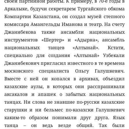
своей партийной работы. К примеру, в 70-е годы в
Аркалыке, будучи секретарем Тургайского обкома
Компартии Казахстана, он создал музей степного
комиссара Амангельды Иманова и театр. На счету
Джанибекова также ансамбли национальных
инструментов «Шертер» и «Адырна», ансамбль
национальных танцев «Алтынай». Кстати,
специально для создания «Алтынай» Узбекали
Джанибекович пригласил известного в те времена
московского специалиста Ольгу Галушкевич.
Вместе с ней он копался в архивах, объездил
казахские аулы, в которых они расспрашивали
аксакалов и апашек о забытых национальных
танцах. Ни слова не знавшие по-русски казахские
старушки и ни бельмес по-казахски Галушкевич
каким-то образом понимали друг друга. Язык
танца – он ведь везде общий. Так были