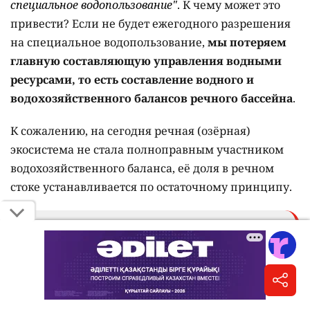
специальное водопользование"
. К чему может это
привести? Если не будет ежегодного разрешения
на специальное водопользование,
мы потеряем
главную составляющую управления водными
ресурсами, то есть составление водного и
водохозяйственного балансов речного бассейна
.
К сожалению, на сегодня речная (озёрная)
экосистема не стала полноправным участником
водохозяйственного баланса, её доля в речном
стоке устанавливается по остаточному принципу.
Вот теперь представьте, что не будет
ежегодного разрешения на специальное
водопользование и оно будет выдаваться на
десятилетия в составе комплексного
экологического разрешения. Начнётся