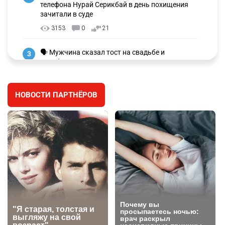
телефона Нурай Серикбай в день похищения
зачитали в суде
3153
0
21
🗣 Мужчина сказал тост на свадьбе и
3
заработал уголовное дело
2984
11
88
НОВОСТИ ПАРТНЁРОВ
🐏 Скота больше, а мясо дороже. Почему в
4
Казахстане продолжают расти цены на
баранину и конину
2641
5
17
⚠️ Доброе утро, друзья! Предлагаем обзор
5
главных новостей за 4 августа
2769
0
1
🗣Глава государства направил телеграмму
6
соболезнования родным и близким Халық
қаһарманы Ивана Гапича