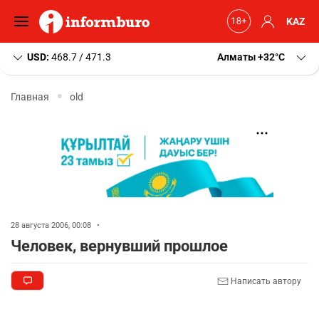
KAZ
USD:
468.7 / 471.3
Алматы
+32
C
Главная
old
28 августа 2006, 00:08
•
Человек, вернувший прошлое
Написать автору