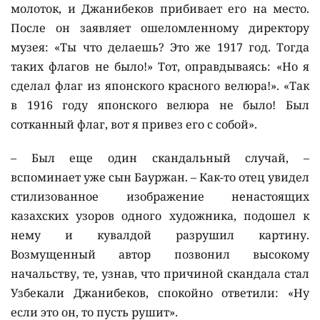
молоток, и Джанибеков прибивает его на место.
После он заявляет ошеломленному директору
музея: «Ты что делаешь? Это же 1917 год. Тогда
таких флагов не было!» Тот, оправдываясь: «Но я
сделал флаг из японского красного велюра!». «Так
в 1916 году японского велюра не было! Был
сотканный флаг, вот я привез его с собой».
– Был еще один скандальный случай, –
вспоминает уже сын Бауржан. – Как-то отец увидел
стилизованное изображение ненастоящих
казахских узоров одного художника, подошел к
нему и кувалдой разрушил картину.
Возмущенный автор позвонил высокому
начальству, те, узнав, что причиной скандала стал
Узбекали Джанибеков, спокойно ответили: «Ну
если это он, то пусть рушит».