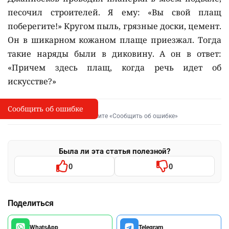
песочил строителей. Я ему: «Вы свой плащ
поберегите!» Кругом пыль, грязные доски, цемент.
Он в шикарном кожаном плаще приезжал. Тогда
такие наряды были в диковину. А он в ответ:
«Причем здесь плащ, когда речь идет об
искусстве?»
Сообщить об ошибке
Сообщить об опечатке
I
Выделите фрагмент и нажмите «Сообщить об ошибке»
Была ли эта статья полезной?
0
0
Поделиться
WhatsApp
Telegram