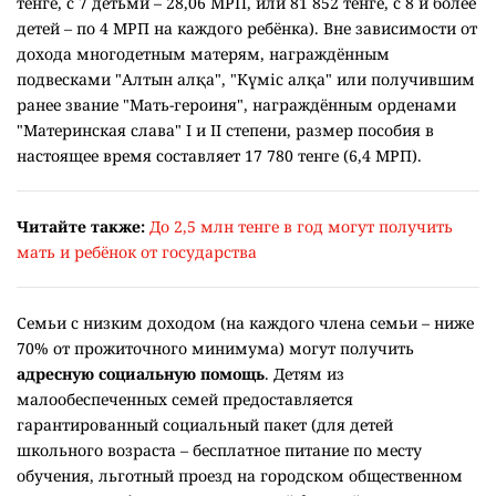
тенге, с 7 детьми – 28,06 МРП, или 81 852 тенге, с 8 и более
детей – по 4 МРП на каждого ребёнка). Вне зависимости от
дохода многодетным матерям, награждённым
подвесками "Алтын алқа", "Күміс алқа" или получившим
ранее звание "Мать-героиня", награждённым орденами
"Материнская слава" I и II степени, размер пособия в
настоящее время составляет 17 780 тенге (6,4 МРП).
Читайте также:
До 2,5 млн тенге в год могут получить
мать и ребёнок от государства
Семьи с низким доходом (на каждого члена семьи – ниже
70% от прожиточного минимума) могут получить
адресную социальную помощь
. Детям из
малообеспеченных семей предоставляется
гарантированный социальный пакет (для детей
школьного возраста – бесплатное питание по месту
обучения, льготный проезд на городском общественном