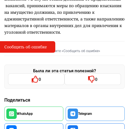
вакансий, принимаются меры по обращению взыскания
на имущество должника, по привлечению к
административной ответственности, а также направлению
материалов в органы внутренних дел для привлечения к
уголовной ответственности.
Сообщить об ошибке
Сообщить об опечатке
I
Выделите фрагмент и нажмите «Сообщить об ошибке»
Была ли эта статья полезной?
0
0
Поделиться
WhatsApp
Telegram