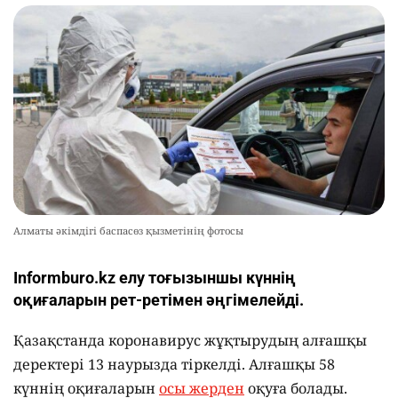
Алматы әкімдігі баспасөз қызметінің фотосы
Іnformburo.kz елу тоғызыншы күннің
оқиғаларын рет-ретімен әңгімелейді.
Қазақстанда коронавирус жұқтырудың алғашқы
деректері 13 наурызда тіркелді. Алғашқы 58
күннің оқиғаларын
осы жерден
оқуға болады.