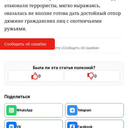
атаковали террористы, мягко выражаясь,
оказалась не вполне готова дать достойный отпор
дюжине гражданских лиц с охотничьими
ружьями.
Сообщить об ошибке
Сообщить об опечатке
I
Выделите фрагмент и нажмите «Сообщить об ошибке»
Была ли эта статья полезной?
0
0
Поделиться
WhatsApp
Telegram
VK
Facebook