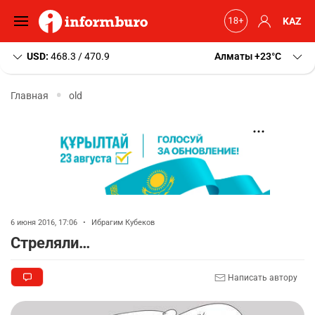
KAZ
USD:
468.3 / 470.9
Алматы
+23
C
Главная
old
6 июня 2016, 17:06
•
Ибрагим Кубеков
Стреляли…
Написать автору