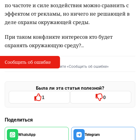
по частоте и силе воздействия можно сравнить с
эффектом от рекламы, но ничего не решающей в
деле охраны окружающей среды.
При таком конфликте интересов кто будет
охранять окружающую среду?..
Сообщить об ошибке
Сообщить об опечатке
I
Выделите фрагмент и нажмите «Сообщить об ошибке»
Была ли эта статья полезной?
1
0
Поделиться
WhatsApp
Telegram