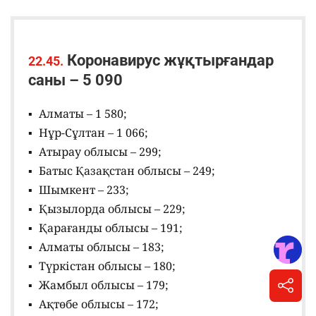
Коронавирус жұқтырғандар
22.45.
саны – 5 090
Алматы – 1 580;
Нұр-Сұлтан – 1 066;
Атырау облысы – 299;
Батыс Қазақстан облысы – 249;
Шымкент – 233;
Қызылорда облысы – 229;
Қарағанды облысы – 191;
Алматы облысы – 183;
Түркістан облысы – 180;
Жамбыл облысы – 179;
Ақтөбе облысы – 172;