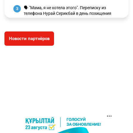
🗣 "Мама, я не хотела этого". Переписку из
3
телефона Нурай Серикбай в день похищения
зачитали в суде
2834
0
19
Новости партнёров
⚠️ Доброе утро, друзья! Предлагаем обзор
4
главных новостей за 4 августа
2696
0
1
🗣Глава государства направил телеграмму
5
соболезнования родным и близким Халық
қаһарманы Ивана Гапича
2703
2
42
🇫🇷 Клуб ПСЖ объявил об открытии своей
6
футбольной академии в Астане
2718
2
39
🚗 Казахстанцев убедили оформить
7