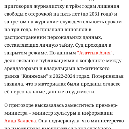
приговорил журналистку к трём годам лишения
свободы с отсрочкой на пять лет (до 2031 года) и
запретом на журналистскую деятельность сроком
на три года. Её признали виновной в
распространении персональных данных,
составляющих личную тайну. Суд проходил в
закрытом режиме. По данным
"Азаттык Азия"
,
дело связано с публикациями о конфликте между
арендаторами и владельцами алматинского
рынка "Кенжехан" в 2022-2024 годах. Потерпевшая
заявила, что в материалах были преданы огласке
её персональные данные о судимости.
О приговоре высказалась заместитель премьер-
министра – министр культуры и информации
Аида Балаева
. Она подчеркнула, что министерство
не имеет права вмешиваться в ход судебного