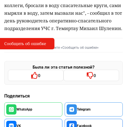
коллеги, бросали в воду спасательные круги, сами
ныряли в воду, затем вызвали нас", - сообщил в тот
день руководитель оперативно-спасательного
подразделения УЧС г. Темиртау Михаил Шуленин.
Сообщить об ошибке
Сообщить об опечатке
I
Выделите фрагмент и нажмите «Сообщить об ошибке»
Была ли эта статья полезной?
0
0
Поделиться
WhatsApp
Telegram
VK
Facebook