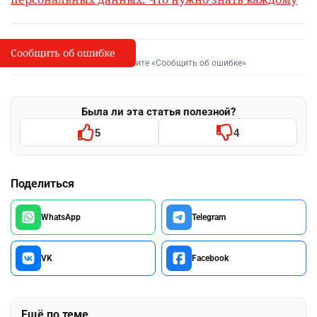
Сообщить об ошибке
Сообщить об опечатке
I
Выделите фрагмент и нажмите «Сообщить об ошибке»
Была ли эта статья полезной?
5
4
Поделиться
WhatsApp
Telegram
VK
Facebook
Ещё по теме