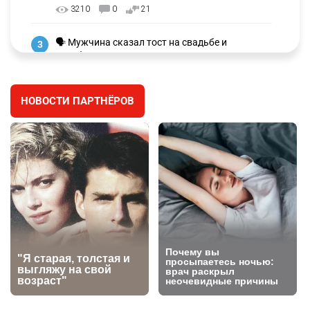
3210
0
21
🗣 Мужчина сказал тост на свадьбе и
3
заработал уголовное дело
2997
11
88
НОВОСТИ ПАРТНЁРОВ
🐏 Скота больше, а мясо дороже. Почему в
4
Казахстане продолжают расти цены на
баранину и конину
2665
5
17
⚠️ Доброе утро, друзья! Предлагаем обзор
5
главных новостей за 4 августа
2782
0
1
🗣Глава государства направил телеграмму
6
соболезнования родным и близким Халық
қаһарманы Ивана Гапича
2767
2
42