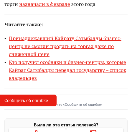
торги
назначали в феврале
этого года.
Читайте также:
Принадлежавший Кайрату Сатыбалды бизнес-
центр не смогли продать на торгах даже по
сниженной цене
Кто получил особняки и бизнес-центры, которые
Кайрат Сатыбалды передал государству – список
владельцев
Сообщить об ошибке
Сообщить об опечатке
I
Выделите фрагмент и нажмите «Сообщить об ошибке»
Была ли эта статья полезной?