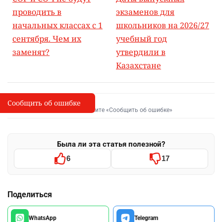
проводить в
экзаменов для
начальных классах с 1
школьников на 2026/27
сентября. Чем их
учебный год
заменят?
утвердили в
Казахстане
Сообщить об ошибке
Сообщить об опечатке
I
Выделите фрагмент и нажмите «Сообщить об ошибке»
Была ли эта статья полезной?
6
17
Поделиться
WhatsApp
Telegram